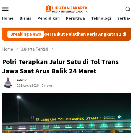
Skip
Mobile
to
Menu
content
Home
Bisnis
Pendidikan
Peristiwa
Teknologi
Serba-S
Breaking News
140 Peserta Ikut Pelatihan Kerja Angkatan 1 di PPKD Jaks
Home
Jakarta Terkini
Polri Terapkan Jalur Satu di Tol Trans
Jawa Saat Arus Balik 24 Maret
Admin
21 March 2026
0 views