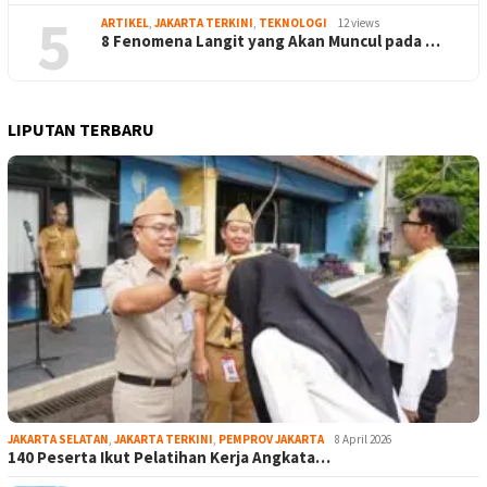
5
ARTIKEL
,
JAKARTA TERKINI
,
TEKNOLOGI
12 views
8 Fenomena Langit yang Akan Muncul pada …
LIPUTAN TERBARU
JAKARTA SELATAN
,
JAKARTA TERKINI
,
PEMPROV JAKARTA
8 April 2026
140 Peserta Ikut Pelatihan Kerja Angkata…