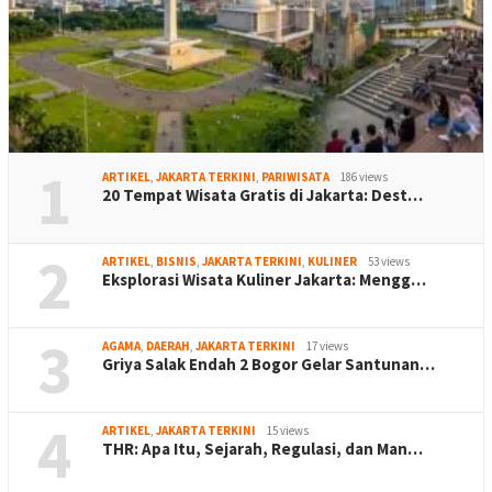
1
ARTIKEL
,
JAKARTA TERKINI
,
PARIWISATA
186 views
20 Tempat Wisata Gratis di Jakarta: Dest…
2
ARTIKEL
,
BISNIS
,
JAKARTA TERKINI
,
KULINER
53 views
Eksplorasi Wisata Kuliner Jakarta: Mengg…
3
AGAMA
,
DAERAH
,
JAKARTA TERKINI
17 views
Griya Salak Endah 2 Bogor Gelar Santunan…
4
ARTIKEL
,
JAKARTA TERKINI
15 views
THR: Apa Itu, Sejarah, Regulasi, dan Man…