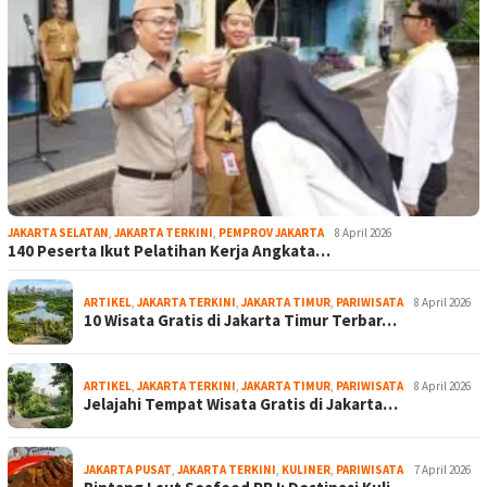
JAKARTA SELATAN
,
JAKARTA TERKINI
,
PEMPROV JAKARTA
8 April 2026
140 Peserta Ikut Pelatihan Kerja Angkata…
ARTIKEL
,
JAKARTA TERKINI
,
JAKARTA TIMUR
,
PARIWISATA
8 April 2026
10 Wisata Gratis di Jakarta Timur Terbar…
ARTIKEL
,
JAKARTA TERKINI
,
JAKARTA TIMUR
,
PARIWISATA
8 April 2026
Jelajahi Tempat Wisata Gratis di Jakarta…
JAKARTA PUSAT
,
JAKARTA TERKINI
,
KULINER
,
PARIWISATA
7 April 2026