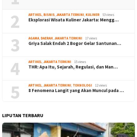
2
ARTIKEL
,
BISNIS
,
JAKARTA TERKINI
,
KULINER
53 views
Eksplorasi Wisata Kuliner Jakarta: Mengg…
3
AGAMA
,
DAERAH
,
JAKARTA TERKINI
17 views
Griya Salak Endah 2 Bogor Gelar Santunan…
4
ARTIKEL
,
JAKARTA TERKINI
15 views
THR: Apa Itu, Sejarah, Regulasi, dan Man…
5
ARTIKEL
,
JAKARTA TERKINI
,
TEKNOLOGI
12 views
8 Fenomena Langit yang Akan Muncul pada …
LIPUTAN TERBARU