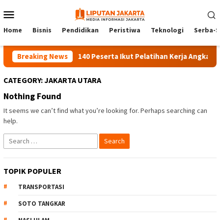
Skip
Mobile
to
Menu
content
Home
Bisnis
Pendidikan
Peristiwa
Teknologi
Serba-S
Breaking News
140 Peserta Ikut Pelatihan Kerja Angkatan 1 
CATEGORY:
JAKARTA UTARA
Nothing Found
It seems we can’t find what you’re looking for. Perhaps searching can
help.
Search
for:
TOPIK POPULER
TRANSPORTASI
SOTO TANGKAR