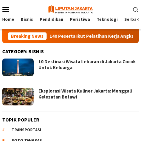
Skip
Mobile
to
Menu
content
Home
Bisnis
Pendidikan
Peristiwa
Teknologi
Serba-S
Breaking News
140 Peserta Ikut Pelatihan Kerja Angkatan 1 d
CATEGORY:
BISNIS
10 Destinasi Wisata Lebaran di Jakarta Cocok
Untuk Keluarga
Eksplorasi Wisata Kuliner Jakarta: Menggali
Kelezatan Betawi
TOPIK POPULER
TRANSPORTASI
SOTO TANGKAR