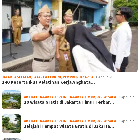
JAKARTA SELATAN
,
JAKARTA TERKINI
,
PEMPROV JAKARTA
8 April 2026
140 Peserta Ikut Pelatihan Kerja Angkata…
ARTIKEL
,
JAKARTA TERKINI
,
JAKARTA TIMUR
,
PARIWISATA
8 April 2026
10 Wisata Gratis di Jakarta Timur Terbar…
ARTIKEL
,
JAKARTA TERKINI
,
JAKARTA TIMUR
,
PARIWISATA
8 April 2026
Jelajahi Tempat Wisata Gratis di Jakarta…