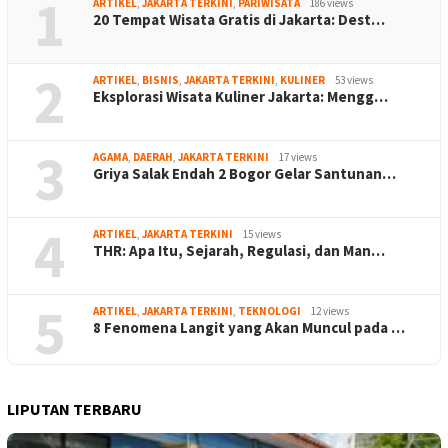
1
ARTIKEL
,
JAKARTA TERKINI
,
PARIWISATA
186 views
20 Tempat Wisata Gratis di Jakarta: Dest…
2
ARTIKEL
,
BISNIS
,
JAKARTA TERKINI
,
KULINER
53 views
Eksplorasi Wisata Kuliner Jakarta: Mengg…
3
AGAMA
,
DAERAH
,
JAKARTA TERKINI
17 views
Griya Salak Endah 2 Bogor Gelar Santunan…
4
ARTIKEL
,
JAKARTA TERKINI
15 views
THR: Apa Itu, Sejarah, Regulasi, dan Man…
5
ARTIKEL
,
JAKARTA TERKINI
,
TEKNOLOGI
12 views
8 Fenomena Langit yang Akan Muncul pada …
LIPUTAN TERBARU