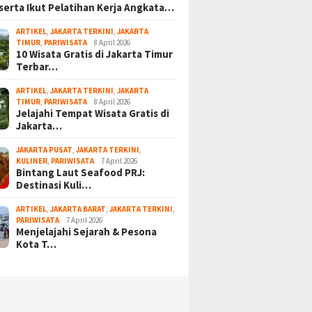
serta Ikut Pelatihan Kerja Angkata…
ARTIKEL
,
JAKARTA TERKINI
,
JAKARTA
TIMUR
,
PARIWISATA
8 April 2026
10 Wisata Gratis di Jakarta Timur
Terbar…
ARTIKEL
,
JAKARTA TERKINI
,
JAKARTA
TIMUR
,
PARIWISATA
8 April 2026
Jelajahi Tempat Wisata Gratis di
Jakarta…
JAKARTA PUSAT
,
JAKARTA TERKINI
,
KULINER
,
PARIWISATA
7 April 2026
Bintang Laut Seafood PRJ:
Destinasi Kuli…
ARTIKEL
,
JAKARTA BARAT
,
JAKARTA TERKINI
,
PARIWISATA
7 April 2026
Menjelajahi Sejarah & Pesona
Kota T…