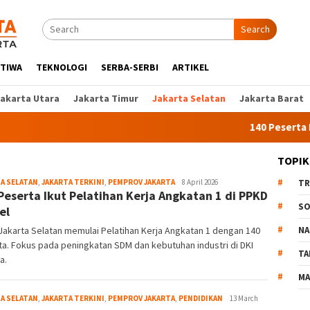
Search
STIWA
TEKNOLOGI
SERBA-SERBI
ARTIKEL
Jakarta Utara
Jakarta Timur
Jakarta Selatan
Jakarta Barat
140 Peserta Ikut P
TOPIK
A SELATAN
,
JAKARTA TERKINI
,
PEMPROV JAKARTA
Liputan
8 April 2026
TR
Peserta Ikut Pelatihan Kerja Angkatan 1 di PPKD
Jakarta
SO
el
akarta Selatan memulai Pelatihan Kerja Angkatan 1 dengan 140
NA
a. Fokus pada peningkatan SDM dan kebutuhan industri di DKI
TA
a.
MA
A SELATAN
,
JAKARTA TERKINI
,
PEMPROV JAKARTA
,
PENDIDIKAN
Admin
13 March