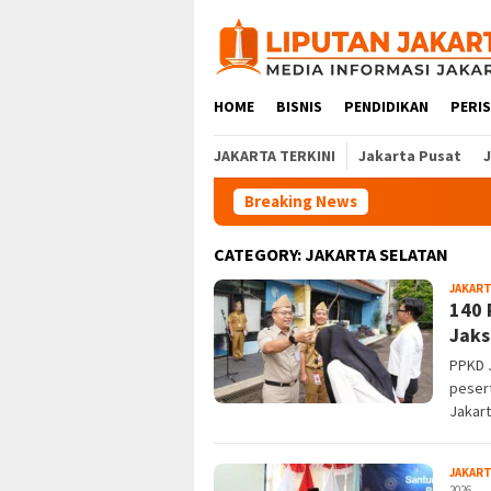
Skip
to
content
HOME
BISNIS
PENDIDIKAN
PERI
JAKARTA TERKINI
Jakarta Pusat
Breaking News
CATEGORY:
JAKARTA SELATAN
JAKART
140 
Jaks
PPKD J
pesert
Jakart
JAKART
2026