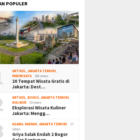
AN POPULER
1
ARTIKEL
,
JAKARTA TERKINI
,
PARIWISATA
186 views
20 Tempat Wisata Gratis di
Jakarta: Dest…
2
ARTIKEL
,
BISNIS
,
JAKARTA TERKINI
,
KULINER
53 views
Eksplorasi Wisata Kuliner
Jakarta: Mengg…
3
AGAMA
,
DAERAH
,
JAKARTA TERKINI
17
views
Griya Salak Endah 2 Bogor
Gelar Santunan…