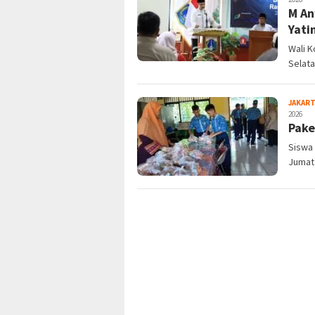
M An
Yati
Wali K
Selat
JAKART
2026
Pake
Siswa 
Jumat 