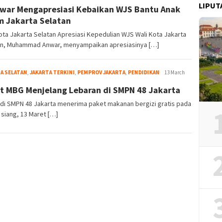
LIPUT
war Mengapresiasi Kebaikan WJS Bantu Anak
m Jakarta Selatan
ota Jakarta Selatan Apresiasi Kepedulian WJS Wali Kota Jakarta
an, Muhammad Anwar, menyampaikan apresiasinya […]
A SELATAN
,
JAKARTA TERKINI
,
PEMPROV JAKARTA
,
PENDIDIKAN
Admin
13 March
t MBG Menjelang Lebaran di SMPN 48 Jakarta
di SMPN 48 Jakarta menerima paket makanan bergizi gratis pada
siang, 13 Maret […]