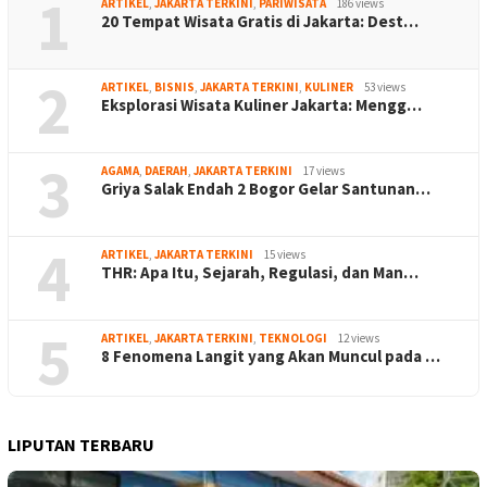
1
ARTIKEL
,
JAKARTA TERKINI
,
PARIWISATA
186 views
20 Tempat Wisata Gratis di Jakarta: Dest…
2
ARTIKEL
,
BISNIS
,
JAKARTA TERKINI
,
KULINER
53 views
Eksplorasi Wisata Kuliner Jakarta: Mengg…
3
AGAMA
,
DAERAH
,
JAKARTA TERKINI
17 views
Griya Salak Endah 2 Bogor Gelar Santunan…
4
ARTIKEL
,
JAKARTA TERKINI
15 views
THR: Apa Itu, Sejarah, Regulasi, dan Man…
5
ARTIKEL
,
JAKARTA TERKINI
,
TEKNOLOGI
12 views
8 Fenomena Langit yang Akan Muncul pada …
LIPUTAN TERBARU