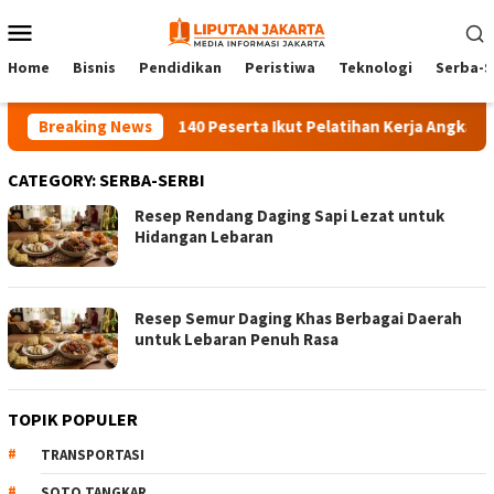
Skip
Mobile
to
Menu
content
Home
Bisnis
Pendidikan
Peristiwa
Teknologi
Serba-S
Breaking News
140 Peserta Ikut Pelatihan Kerja Angkatan 1 
CATEGORY:
SERBA-SERBI
Resep Rendang Daging Sapi Lezat untuk
Hidangan Lebaran
Resep Semur Daging Khas Berbagai Daerah
untuk Lebaran Penuh Rasa
TOPIK POPULER
TRANSPORTASI
SOTO TANGKAR