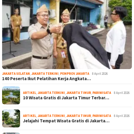
JAKARTA SELATAN
,
JAKARTA TERKINI
,
PEMPROV JAKARTA
8 April 2026
140 Peserta Ikut Pelatihan Kerja Angkata…
ARTIKEL
,
JAKARTA TERKINI
,
JAKARTA TIMUR
,
PARIWISATA
8 April 2026
10 Wisata Gratis di Jakarta Timur Terbar…
ARTIKEL
,
JAKARTA TERKINI
,
JAKARTA TIMUR
,
PARIWISATA
8 April 2026
Jelajahi Tempat Wisata Gratis di Jakarta…