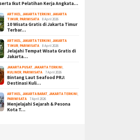
serta Ikut Pelatihan Kerja Angkata…
ARTIKEL
,
JAKARTA TERKINI
,
JAKARTA
TIMUR
,
PARIWISATA
8 April 2026
10 Wisata Gratis di Jakarta Timur
Terbar…
ARTIKEL
,
JAKARTA TERKINI
,
JAKARTA
TIMUR
,
PARIWISATA
8 April 2026
Jelajahi Tempat Wisata Gratis di
Jakarta…
JAKARTA PUSAT
,
JAKARTA TERKINI
,
KULINER
,
PARIWISATA
7 April 2026
Bintang Laut Seafood PRJ:
Destinasi Kuli…
ARTIKEL
,
JAKARTA BARAT
,
JAKARTA TERKINI
,
PARIWISATA
7 April 2026
Menjelajahi Sejarah & Pesona
Kota T…