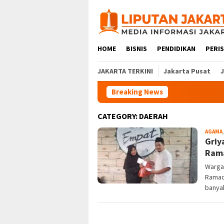
Skip
to
content
HOME
BISNIS
PENDIDIKAN
PERI
JAKARTA TERKINI
Jakarta Pusat
Breaking News
CATEGORY:
DAERAH
AGAMA
Griy
Rama
Warga
Ramadh
banyak