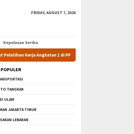
FRIDAY, AUGUST 7, 2026
Kepulauan Seribu
atihan Kerja Angkatan 1 di PPKD Jaksel
10 Wisata Gratis d
 POPULER
ANSPORTASI
TO TANGKAR
SI ULAM
MAN JAKARTA TIMUR
SAKAN LEBARAN