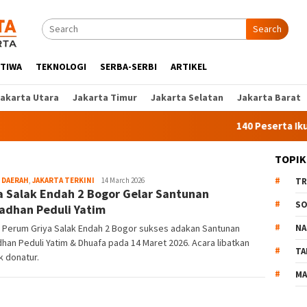
Search
STIWA
TEKNOLOGI
SERBA-SERBI
ARTIKEL
Jakarta Utara
Jakarta Timur
Jakarta Selatan
Jakarta Barat
140 Peserta Ikut Pel
TOPIK
,
DAERAH
,
JAKARTA TERKINI
Liputan
14 March 2026
TR
a Salak Endah 2 Bogor Gelar Santunan
Jakarta
SO
dhan Peduli Yatim
 Perum Griya Salak Endah 2 Bogor sukses adakan Santunan
NA
an Peduli Yatim & Dhuafa pada 14 Maret 2026. Acara libatkan
TA
 donatur.
MA