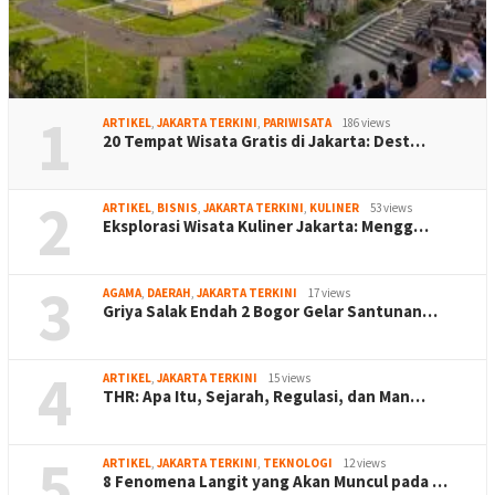
1
ARTIKEL
,
JAKARTA TERKINI
,
PARIWISATA
186 views
20 Tempat Wisata Gratis di Jakarta: Dest…
2
ARTIKEL
,
BISNIS
,
JAKARTA TERKINI
,
KULINER
53 views
Eksplorasi Wisata Kuliner Jakarta: Mengg…
3
AGAMA
,
DAERAH
,
JAKARTA TERKINI
17 views
Griya Salak Endah 2 Bogor Gelar Santunan…
4
ARTIKEL
,
JAKARTA TERKINI
15 views
THR: Apa Itu, Sejarah, Regulasi, dan Man…
5
ARTIKEL
,
JAKARTA TERKINI
,
TEKNOLOGI
12 views
8 Fenomena Langit yang Akan Muncul pada …