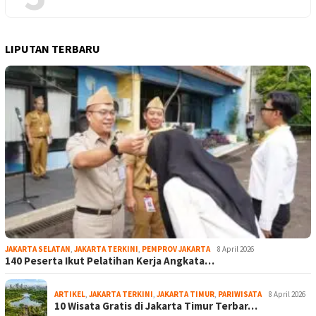
LIPUTAN TERBARU
JAKARTA SELATAN
,
JAKARTA TERKINI
,
PEMPROV JAKARTA
8 April 2026
140 Peserta Ikut Pelatihan Kerja Angkata…
ARTIKEL
,
JAKARTA TERKINI
,
JAKARTA TIMUR
,
PARIWISATA
8 April 2026
10 Wisata Gratis di Jakarta Timur Terbar…