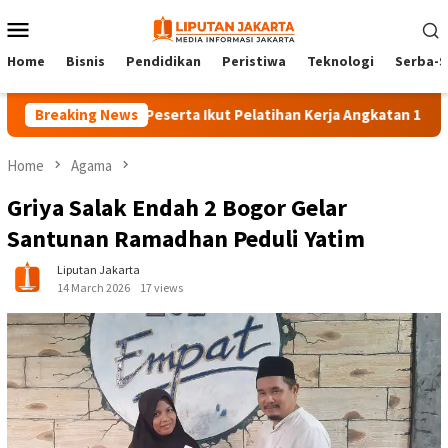
Skip
Mobile
to
Menu
content
Home
Bisnis
Pendidikan
Peristiwa
Teknologi
Serba-S
Breaking News
140 Peserta Ikut Pelatihan Kerja Angkatan 1 di PPKD Ja
Home
Agama
Griya Salak Endah 2 Bogor Gelar
Santunan Ramadhan Peduli Yatim
Liputan Jakarta
14 March 2026
17 views