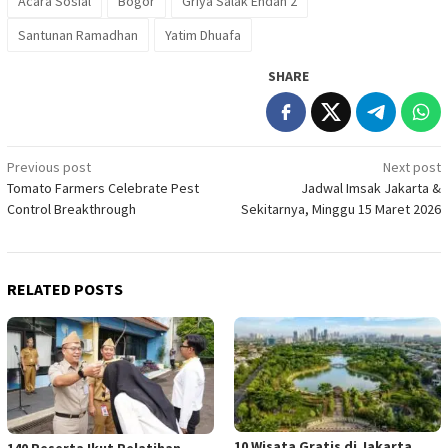
Acara Sosial
Bogor
Griya Salak Endah 2
Santunan Ramadhan
Yatim Dhuafa
SHARE
Post
Previous post
Next post
Tomato Farmers Celebrate Pest
Jadwal Imsak Jakarta &
navigation
Control Breakthrough
Sekitarnya, Minggu 15 Maret 2026
RELATED POSTS
10 Wisata Gratis di Jakarta
140 Peserta Ikut Pelatihan