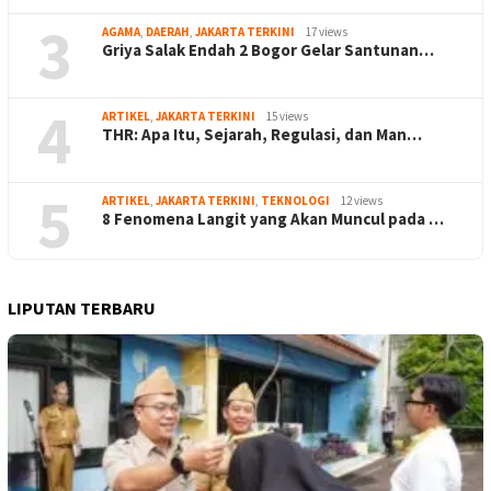
3
AGAMA
,
DAERAH
,
JAKARTA TERKINI
17 views
Griya Salak Endah 2 Bogor Gelar Santunan…
4
ARTIKEL
,
JAKARTA TERKINI
15 views
THR: Apa Itu, Sejarah, Regulasi, dan Man…
5
ARTIKEL
,
JAKARTA TERKINI
,
TEKNOLOGI
12 views
8 Fenomena Langit yang Akan Muncul pada …
LIPUTAN TERBARU