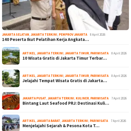
JAKARTA SELATAN
,
JAKARTA TERKINI
,
PEMPROV JAKARTA
8 April 2026
140 Peserta Ikut Pelatihan Kerja Angkata…
ARTIKEL
,
JAKARTA TERKINI
,
JAKARTA TIMUR
,
PARIWISATA
8 April 2026
10 Wisata Gratis di Jakarta Timur Terbar…
ARTIKEL
,
JAKARTA TERKINI
,
JAKARTA TIMUR
,
PARIWISATA
8 April 2026
Jelajahi Tempat Wisata Gratis di Jakarta…
JAKARTA PUSAT
,
JAKARTA TERKINI
,
KULINER
,
PARIWISATA
7 April 2026
Bintang Laut Seafood PRJ: Destinasi Kuli…
ARTIKEL
,
JAKARTA BARAT
,
JAKARTA TERKINI
,
PARIWISATA
7 April 2026
Menjelajahi Sejarah & Pesona Kota T…