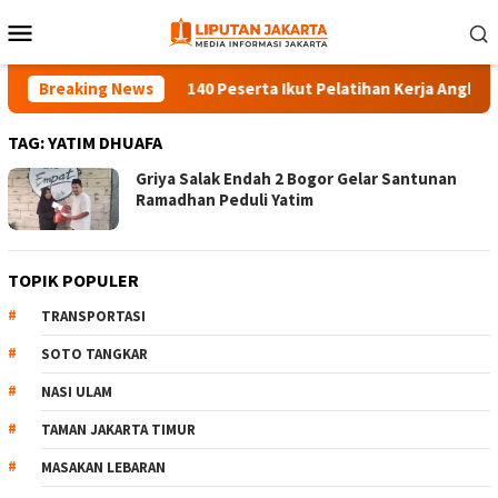
Skip
Mobile
to
Menu
content
Breaking News
140 Peserta Ikut Pelatihan Kerja Angkatan 1
TAG:
YATIM DHUAFA
Griya Salak Endah 2 Bogor Gelar Santunan
Ramadhan Peduli Yatim
TOPIK POPULER
TRANSPORTASI
SOTO TANGKAR
NASI ULAM
TAMAN JAKARTA TIMUR
MASAKAN LEBARAN