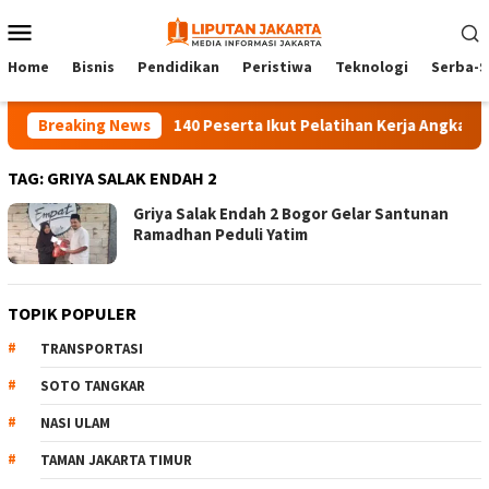
Skip
Mobile
to
Menu
content
Home
Bisnis
Pendidikan
Peristiwa
Teknologi
Serba-S
Breaking News
140 Peserta Ikut Pelatihan Kerja Angkatan 1 
TAG:
GRIYA SALAK ENDAH 2
Griya Salak Endah 2 Bogor Gelar Santunan
Ramadhan Peduli Yatim
TOPIK POPULER
TRANSPORTASI
SOTO TANGKAR
NASI ULAM
TAMAN JAKARTA TIMUR