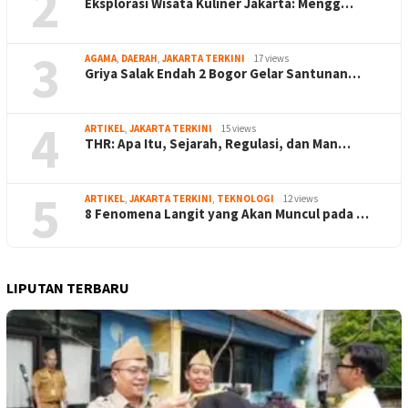
2
Eksplorasi Wisata Kuliner Jakarta: Mengg…
3
AGAMA
,
DAERAH
,
JAKARTA TERKINI
17 views
Griya Salak Endah 2 Bogor Gelar Santunan…
4
ARTIKEL
,
JAKARTA TERKINI
15 views
THR: Apa Itu, Sejarah, Regulasi, dan Man…
5
ARTIKEL
,
JAKARTA TERKINI
,
TEKNOLOGI
12 views
8 Fenomena Langit yang Akan Muncul pada …
LIPUTAN TERBARU