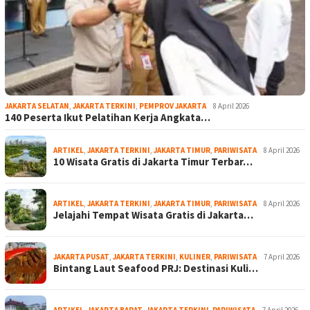
JAKARTA SELATAN
,
JAKARTA TERKINI
,
PEMPROV JAKARTA
8 April 2026
140 Peserta Ikut Pelatihan Kerja Angkata…
ARTIKEL
,
JAKARTA TERKINI
,
JAKARTA TIMUR
,
PARIWISATA
8 April 2026
10 Wisata Gratis di Jakarta Timur Terbar…
ARTIKEL
,
JAKARTA TERKINI
,
JAKARTA TIMUR
,
PARIWISATA
8 April 2026
Jelajahi Tempat Wisata Gratis di Jakarta…
JAKARTA PUSAT
,
JAKARTA TERKINI
,
KULINER
,
PARIWISATA
7 April 2026
Bintang Laut Seafood PRJ: Destinasi Kuli…
ARTIKEL
,
JAKARTA BARAT
,
JAKARTA TERKINI
,
PARIWISATA
7 April 2026