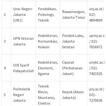
Univ. Negeri
Pendidikan,
unj.ac.id /
Rawamangun,
2
Jakarta
Psikologi,
021-
Jakarta Timur
(UNJ)
Teknik
4894909
Kedokteran,
Pondok Labu,
upnvj.ac.id
UPN Veteran
3
Komunikasi,
Jakarta
/ 021-
Jakarta
Hukum
Selatan
7656971
Kedokteran,
Ciputat
uinjkt.ac.i
UIN Syarif
4
Ekonomi,
(Perbatasan
/ 021-
Hidayatullah
Agama
Jaksel)
7401925
Teknik
Politeknik
pnj.ac.id /
Mesin,
Depok (Akses
5
Negeri
021-
Akuntansi,
Jakarta)
Jakarta
7270036
Elektro