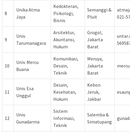
Kedokteran,
Unika Atma
Semanggi &
atmajay
8
Psikologi,
Jaya
Pluit
021-57
Bisnis
Arsitektur,
Grogol,
Univ.
untar.ac
9
Akuntansi,
Jakarta
Tarumanagara
569587
Hukum
Barat
Komunikasi,
Meruya,
Univ. Mercu
10
Desain,
Jakarta
mercub
Buana
Teknik
Barat
Desain,
Kebon
Univ. Esa
11
Kesehatan,
Jeruk,
esaungg
Unggul
Hukum
Jakbar
Sistem
Univ.
Salemba &
12
Informasi,
gunada
Gunadarma
Simatupang
Teknik