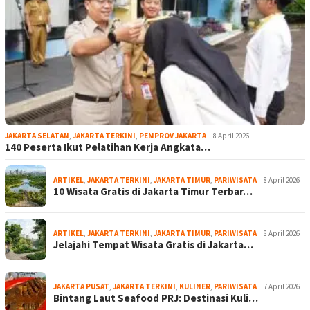
JAKARTA SELATAN
,
JAKARTA TERKINI
,
PEMPROV JAKARTA
8 April 2026
140 Peserta Ikut Pelatihan Kerja Angkata…
ARTIKEL
,
JAKARTA TERKINI
,
JAKARTA TIMUR
,
PARIWISATA
8 April 2026
10 Wisata Gratis di Jakarta Timur Terbar…
ARTIKEL
,
JAKARTA TERKINI
,
JAKARTA TIMUR
,
PARIWISATA
8 April 2026
Jelajahi Tempat Wisata Gratis di Jakarta…
JAKARTA PUSAT
,
JAKARTA TERKINI
,
KULINER
,
PARIWISATA
7 April 2026
Bintang Laut Seafood PRJ: Destinasi Kuli…