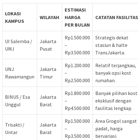
ESTIMASI
LOKASI
WILAYAH
HARGA
CATATAN FASILITAS
KAMPUS
PER BULAN
Rp1.500.000
Strategis dekat
UI Salemba /
Jakarta
–
stasiun & halte
UMJ
Pusat
Rp3.500.000
TransJakarta.
Rp1.200.000
Relatif terjangkau,
UNJ
Jakarta
–
banyak opsi kost
Rawamangun
Timur
Rp2.500.000
rumahan.
Rp1.800.000
Banyak pilihan kost
BINUS / Esa
Jakarta
–
eksklusif dengan
Unggul
Barat
Rp4.500.000
fasilitas lengkap.
Rp1.500.000
Area Grogol sangat
Trisakti /
Jakarta
–
padat, harga
Untar
Barat
Rp3.500.000
bervariasi.