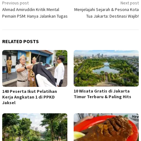
Post
Previous post
Next post
Ahmad Amiruddin Kritik Mental
Menjelajahi Sejarah & Pesona Kota
navigation
Pemain PSM: Hanya Jalankan Tugas
Tua Jakarta: Destinasi Wajib!
RELATED POSTS
10 Wisata Gratis di Jakarta
140 Peserta Ikut Pelatihan
Timur Terbaru & Paling Hits
Kerja Angkatan 1 di PPKD
Jaksel