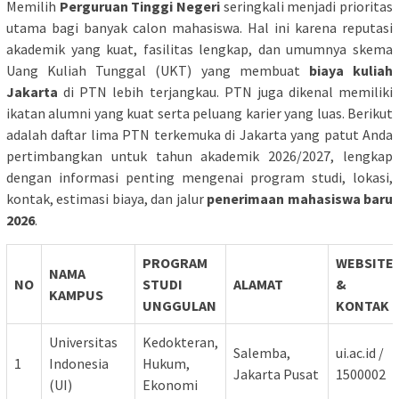
Memilih
Perguruan Tinggi Negeri
seringkali menjadi prioritas
utama bagi banyak calon mahasiswa. Hal ini karena reputasi
akademik yang kuat, fasilitas lengkap, dan umumnya skema
Uang Kuliah Tunggal (UKT) yang membuat
biaya kuliah
Jakarta
di PTN lebih terjangkau. PTN juga dikenal memiliki
ikatan alumni yang kuat serta peluang karier yang luas. Berikut
adalah daftar lima PTN terkemuka di Jakarta yang patut Anda
pertimbangkan untuk tahun akademik 2026/2027, lengkap
dengan informasi penting mengenai program studi, lokasi,
kontak, estimasi biaya, dan jalur
penerimaan mahasiswa baru
2026
.
PROGRAM
WEBSITE
NAMA
NO
STUDI
ALAMAT
&
KAMPUS
UNGGULAN
KONTAK
Universitas
Kedokteran,
Salemba,
ui.ac.id /
1
Indonesia
Hukum,
Jakarta Pusat
1500002
(UI)
Ekonomi