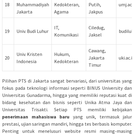
18
Muhammadiyah
Kedokteran,
Putih,
umj.ac.
Jakarta
Agama
Jakpus
IT,
Ciledug,
19
Univ. Budi Luhur
budiluh
Komunikasi
Jaksel
Cawang,
Univ. Kristen
Hukum,
20
Jakarta
uki.ac.i
Indonesia
Kedokteran
Timur
Pilihan PTS di Jakarta sangat bervariasi, dari universitas yang
fokus pada teknologi informasi seperti BINUS University dan
Universitas Gunadarma, hingga yang memiliki reputasi kuat di
bidang kesehatan dan bisnis seperti Unika Atma Jaya dan
Universitas Trisakti. Setiap PTS memiliki kebijakan
penerimaan mahasiswa baru
yang unik, termasuk jalur
prestasi, ujian saringan mandiri, hingga tes berbasis komputer.
Penting untuk menelusuri website resmi masing-masing