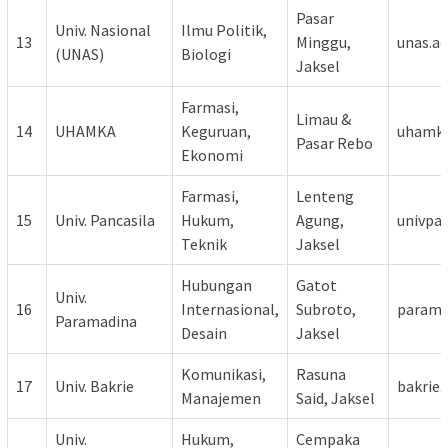
Pasar
Univ. Nasional
Ilmu Politik,
13
Minggu,
unas.ac
(UNAS)
Biologi
Jaksel
Farmasi,
Limau &
14
UHAMKA
Keguruan,
uhamka
Pasar Rebo
Ekonomi
Farmasi,
Lenteng
15
Univ. Pancasila
Hukum,
Agung,
univpan
Teknik
Jaksel
Hubungan
Gatot
Univ.
16
Internasional,
Subroto,
paramad
Paramadina
Desain
Jaksel
Komunikasi,
Rasuna
17
Univ. Bakrie
bakrie.a
Manajemen
Said, Jaksel
Univ.
Hukum,
Cempaka