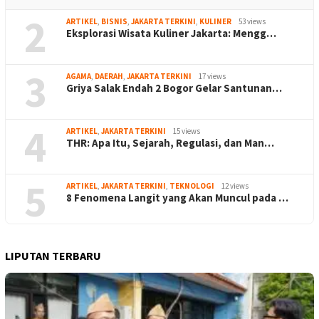
2
ARTIKEL
,
BISNIS
,
JAKARTA TERKINI
,
KULINER
53 views
Eksplorasi Wisata Kuliner Jakarta: Mengg…
3
AGAMA
,
DAERAH
,
JAKARTA TERKINI
17 views
Griya Salak Endah 2 Bogor Gelar Santunan…
4
ARTIKEL
,
JAKARTA TERKINI
15 views
THR: Apa Itu, Sejarah, Regulasi, dan Man…
5
ARTIKEL
,
JAKARTA TERKINI
,
TEKNOLOGI
12 views
8 Fenomena Langit yang Akan Muncul pada …
LIPUTAN TERBARU