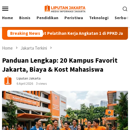
Skip
Mobile
to
Menu
content
Home
Bisnis
Pendidikan
Peristiwa
Teknologi
Serba-S
eserta Ikut Pelatihan Kerja Angkatan 1 di PPKD Jaksel
Breaking News
10 
Home
Jakarta Terkini
Panduan Lengkap: 20 Kampus Favorit
Jakarta, Biaya & Kost Mahasiswa
Liputan Jakarta
6 April 2026
3 views