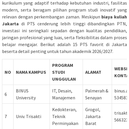
kurikulum yang adaptif terhadap kebutuhan industri, fasilitas
modern, serta beragam pilihan program studi inovatif yang
relevan dengan perkembangan zaman. Meskipun
biaya kuliah
Jakarta
di PTS cenderung lebih tinggi dibandingkan PTN,
investasi ini seringkali sepadan dengan kualitas pendidikan,
jaringan profesional yang luas, serta fleksibilitas dalam proses
belajar mengajar. Berikut adalah 15 PTS favorit di Jakarta
beserta detail penting untuk tahun akademik 2026/2027.
PROGRAM
WEBSI
NO
NAMA KAMPUS
STUDI
ALAMAT
KONTA
UNGGULAN
BINUS
IT, Desain,
Palmerah &
binus.ac
6
University
Manajemen
Senayan
534583
Kedokteran,
Grogol,
trisakti
7
Univ. Trisakti
Teknik
Jakarta
566323
Perminyakan
Barat