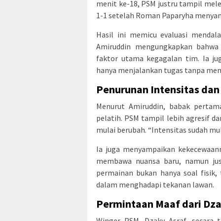
menit ke-18, PSM justru tampil me
1-1 setelah Roman Paparyha menyama
Hasil ini memicu evaluasi mendal
Amiruddin mengungkapkan bahwa p
faktor utama kegagalan tim. Ia ju
hanya menjalankan tugas tanpa me
Penurunan Intensitas dan
Menurut Amiruddin, babak pertama
pelatih. PSM tampil lebih agresif d
mulai berubah. “Intensitas sudah mul
Ia juga menyampaikan kekecewaann
membawa nuansa baru, namun just
permainan bukan hanya soal fisik, 
dalam menghadapi tekanan lawan.
Permintaan Maaf dari Dza
Winger PSM, Dzaky Asraf, secara 