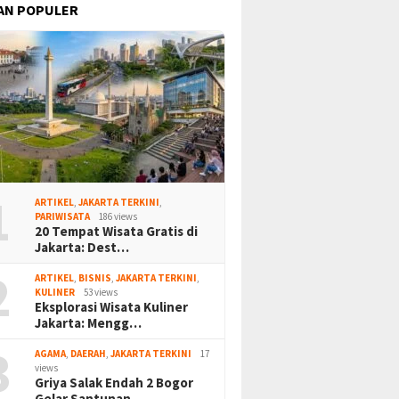
AN POPULER
1
ARTIKEL
,
JAKARTA TERKINI
,
PARIWISATA
186 views
20 Tempat Wisata Gratis di
Jakarta: Dest…
2
ARTIKEL
,
BISNIS
,
JAKARTA TERKINI
,
KULINER
53 views
Eksplorasi Wisata Kuliner
Jakarta: Mengg…
3
AGAMA
,
DAERAH
,
JAKARTA TERKINI
17
views
Griya Salak Endah 2 Bogor
Gelar Santunan…