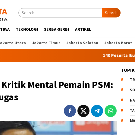
Search
STIWA
TEKNOLOGI
SERBA-SERBI
ARTIKEL
Jakarta Utara
Jakarta Timur
Jakarta Selatan
Jakarta Barat
140 Peserta Ikut Pelatiha
TOPIK
TR
Kritik Mental Pemain PSM:
SO
ugas
NA
TA
MA