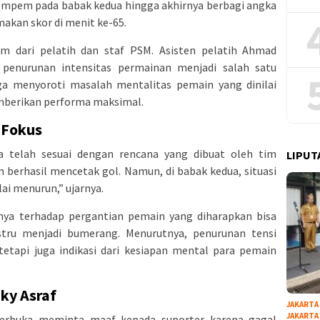
lempem pada babak kedua hingga akhirnya berbagi angka
kan skor di menit ke-65.
am dari pelatih dan staf PSM. Asisten pelatih Ahmad
enurunan intensitas permainan menjadi salah satu
ga menyoroti masalah mentalitas pemain yang dinilai
mberikan performa maksimal.
 Fokus
 telah sesuai dengan rencana yang dibuat oleh tim
LIPUT
an berhasil mencetak gol. Namun, di babak kedua, situasi
ai menurun,” ujarnya.
ya terhadap pergantian pemain yang diharapkan bisa
ru menjadi bumerang. Menurutnya, penurunan tensi
tetapi juga indikasi dari kesiapan mental para pemain
ky Asraf
JAKARTA
JAKARTA
terbuka meminta maaf kepada suporter karena gagal