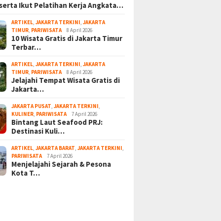
serta Ikut Pelatihan Kerja Angkata…
ARTIKEL
,
JAKARTA TERKINI
,
JAKARTA
TIMUR
,
PARIWISATA
8 April 2026
10 Wisata Gratis di Jakarta Timur
Terbar…
ARTIKEL
,
JAKARTA TERKINI
,
JAKARTA
TIMUR
,
PARIWISATA
8 April 2026
Jelajahi Tempat Wisata Gratis di
Jakarta…
JAKARTA PUSAT
,
JAKARTA TERKINI
,
KULINER
,
PARIWISATA
7 April 2026
Bintang Laut Seafood PRJ:
Destinasi Kuli…
ARTIKEL
,
JAKARTA BARAT
,
JAKARTA TERKINI
,
PARIWISATA
7 April 2026
Menjelajahi Sejarah & Pesona
Kota T…