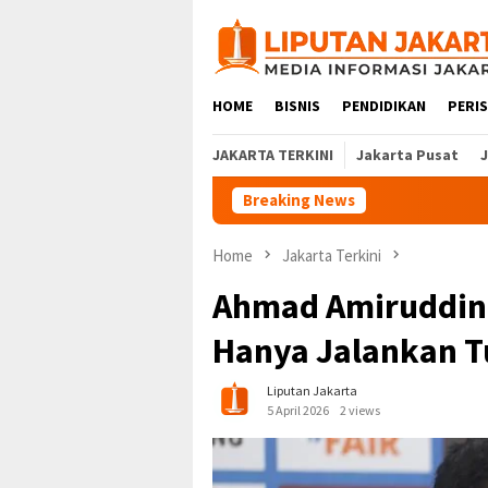
Skip
to
content
HOME
BISNIS
PENDIDIKAN
PERI
JAKARTA TERKINI
Jakarta Pusat
Breaking News
Home
Jakarta Terkini
Ahmad Amiruddin 
Hanya Jalankan T
Liputan Jakarta
5 April 2026
2 views