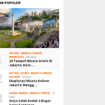
AN POPULER
1
ARTIKEL
,
JAKARTA TERKINI
,
PARIWISATA
186 views
20 Tempat Wisata Gratis di
Jakarta: Dest…
2
ARTIKEL
,
BISNIS
,
JAKARTA TERKINI
,
KULINER
53 views
Eksplorasi Wisata Kuliner
Jakarta: Mengg…
3
AGAMA
,
DAERAH
,
JAKARTA TERKINI
17
views
Griya Salak Endah 2 Bogor
Gelar Santunan…