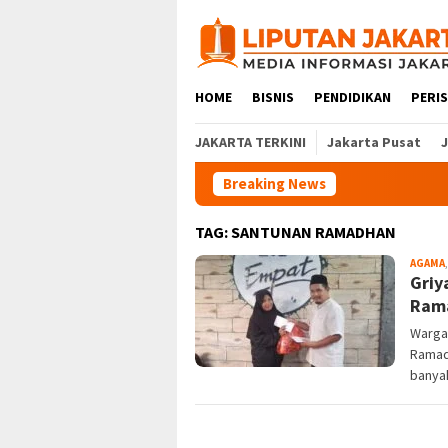
Skip
to
content
HOME
BISNIS
PENDIDIKAN
PERI
JAKARTA TERKINI
Jakarta Pusat
Breaking News
TAG:
SANTUNAN RAMADHAN
AGAMA
Griy
Rama
Warga
Ramadh
banyak