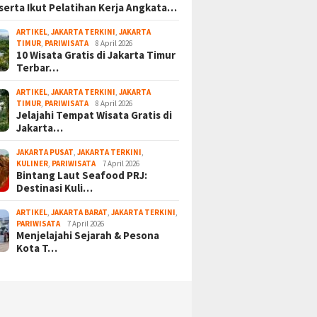
serta Ikut Pelatihan Kerja Angkata…
ARTIKEL
,
JAKARTA TERKINI
,
JAKARTA
TIMUR
,
PARIWISATA
8 April 2026
10 Wisata Gratis di Jakarta Timur
Terbar…
ARTIKEL
,
JAKARTA TERKINI
,
JAKARTA
TIMUR
,
PARIWISATA
8 April 2026
Jelajahi Tempat Wisata Gratis di
Jakarta…
JAKARTA PUSAT
,
JAKARTA TERKINI
,
KULINER
,
PARIWISATA
7 April 2026
Bintang Laut Seafood PRJ:
Destinasi Kuli…
ARTIKEL
,
JAKARTA BARAT
,
JAKARTA TERKINI
,
PARIWISATA
7 April 2026
Menjelajahi Sejarah & Pesona
Kota T…