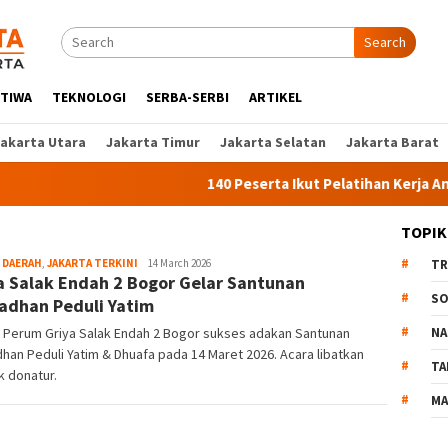
Search
STIWA
TEKNOLOGI
SERBA-SERBI
ARTIKEL
Jakarta Utara
Jakarta Timur
Jakarta Selatan
Jakarta Barat
140 Peserta Ikut Pelatihan Kerja Angkata
TOPIK
,
DAERAH
,
JAKARTA TERKINI
Liputan
14 March 2026
TR
a Salak Endah 2 Bogor Gelar Santunan
Jakarta
SO
dhan Peduli Yatim
 Perum Griya Salak Endah 2 Bogor sukses adakan Santunan
NA
an Peduli Yatim & Dhuafa pada 14 Maret 2026. Acara libatkan
TA
 donatur.
MA