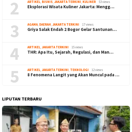
2
ARTIKEL
,
BISNIS
,
JAKARTA TERKINI
,
KULINER
53 views
Eksplorasi Wisata Kuliner Jakarta: Mengg…
3
AGAMA
,
DAERAH
,
JAKARTA TERKINI
17 views
Griya Salak Endah 2 Bogor Gelar Santunan…
4
ARTIKEL
,
JAKARTA TERKINI
15 views
THR: Apa Itu, Sejarah, Regulasi, dan Man…
5
ARTIKEL
,
JAKARTA TERKINI
,
TEKNOLOGI
12 views
8 Fenomena Langit yang Akan Muncul pada …
LIPUTAN TERBARU