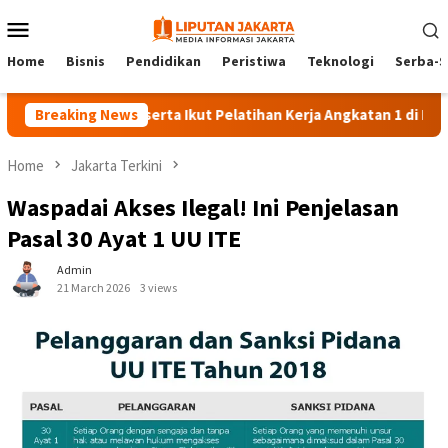
Skip
Mobile
to
Menu
content
Home
Bisnis
Pendidikan
Peristiwa
Teknologi
Serba-S
Breaking News
140 Peserta Ikut Pelatihan Kerja Angkatan 1 di PPKD Jaksel
Home
Jakarta Terkini
Waspadai Akses Ilegal! Ini Penjelasan
Pasal 30 Ayat 1 UU ITE
Admin
21 March 2026
3 views