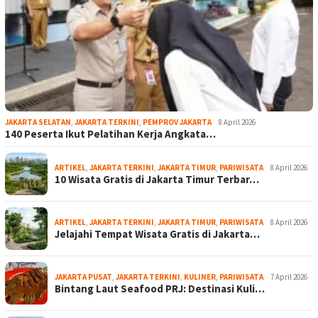
JAKARTA SELATAN
,
JAKARTA TERKINI
,
PEMPROV JAKARTA
8 April 2026
140 Peserta Ikut Pelatihan Kerja Angkata…
ARTIKEL
,
JAKARTA TERKINI
,
JAKARTA TIMUR
,
PARIWISATA
8 April 2026
10 Wisata Gratis di Jakarta Timur Terbar…
ARTIKEL
,
JAKARTA TERKINI
,
JAKARTA TIMUR
,
PARIWISATA
8 April 2026
Jelajahi Tempat Wisata Gratis di Jakarta…
JAKARTA PUSAT
,
JAKARTA TERKINI
,
KULINER
,
PARIWISATA
7 April 2026
Bintang Laut Seafood PRJ: Destinasi Kuli…