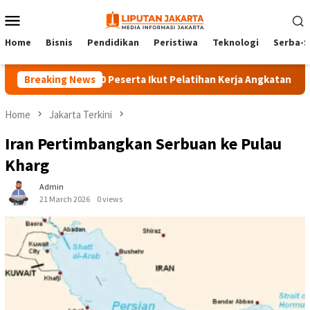
Skip
Mobile
to
Menu
content
Home
Bisnis
Pendidikan
Peristiwa
Teknologi
Serba-S
Breaking News
140 Peserta Ikut Pelatihan Kerja Angkatan 1 di PPKD
Home
Jakarta Terkini
Iran Pertimbangkan Serbuan ke Pulau
Kharg
Admin
21 March 2026
0 views