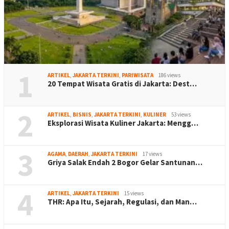
1
ARTIKEL
,
JAKARTA TERKINI
,
PARIWISATA
186 views
20 Tempat Wisata Gratis di Jakarta: Dest…
2
ARTIKEL
,
BISNIS
,
JAKARTA TERKINI
,
KULINER
53 views
Eksplorasi Wisata Kuliner Jakarta: Mengg…
3
AGAMA
,
DAERAH
,
JAKARTA TERKINI
17 views
Griya Salak Endah 2 Bogor Gelar Santunan…
4
ARTIKEL
,
JAKARTA TERKINI
15 views
THR: Apa Itu, Sejarah, Regulasi, dan Man…