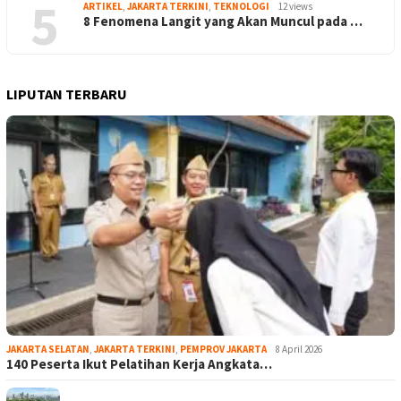
5
ARTIKEL
,
JAKARTA TERKINI
,
TEKNOLOGI
12 views
8 Fenomena Langit yang Akan Muncul pada …
LIPUTAN TERBARU
JAKARTA SELATAN
,
JAKARTA TERKINI
,
PEMPROV JAKARTA
8 April 2026
140 Peserta Ikut Pelatihan Kerja Angkata…