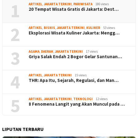
1
ARTIKEL
,
JAKARTA TERKINI
,
PARIWISATA
186 views
20 Tempat Wisata Gratis di Jakarta: Dest…
2
ARTIKEL
,
BISNIS
,
JAKARTA TERKINI
,
KULINER
53 views
Eksplorasi Wisata Kuliner Jakarta: Mengg…
3
AGAMA
,
DAERAH
,
JAKARTA TERKINI
17 views
Griya Salak Endah 2 Bogor Gelar Santunan…
4
ARTIKEL
,
JAKARTA TERKINI
15 views
THR: Apa Itu, Sejarah, Regulasi, dan Man…
5
ARTIKEL
,
JAKARTA TERKINI
,
TEKNOLOGI
12 views
8 Fenomena Langit yang Akan Muncul pada …
LIPUTAN TERBARU