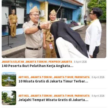
JAKARTA SELATAN
,
JAKARTA TERKINI
,
PEMPROV JAKARTA
8 April 2026
140 Peserta Ikut Pelatihan Kerja Angkata…
ARTIKEL
,
JAKARTA TERKINI
,
JAKARTA TIMUR
,
PARIWISATA
8 April 2026
10 Wisata Gratis di Jakarta Timur Terbar…
ARTIKEL
,
JAKARTA TERKINI
,
JAKARTA TIMUR
,
PARIWISATA
8 April 2026
Jelajahi Tempat Wisata Gratis di Jakarta…