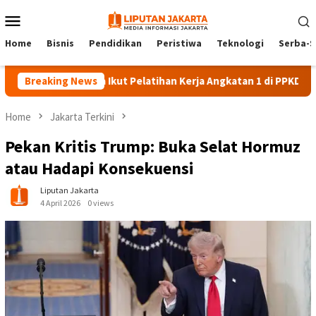
Skip
Mobile
to
Menu
content
Home
Bisnis
Pendidikan
Peristiwa
Teknologi
Serba-S
140 Peserta Ikut Pelatihan Kerja Angkatan 1 di PPKD Jaksel
Breaking News
Home
Jakarta Terkini
Pekan Kritis Trump: Buka Selat Hormuz
atau Hadapi Konsekuensi
Liputan Jakarta
4 April 2026
0 views