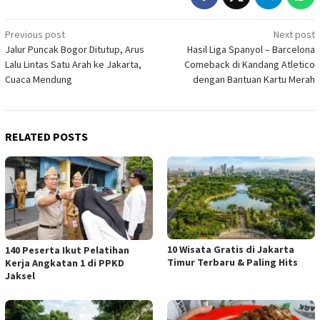
Post
Previous post
Next post
Jalur Puncak Bogor Ditutup, Arus
Hasil Liga Spanyol – Barcelona
navigation
Lalu Lintas Satu Arah ke Jakarta,
Comeback di Kandang Atletico
Cuaca Mendung
dengan Bantuan Kartu Merah
RELATED POSTS
10 Wisata Gratis di Jakarta
140 Peserta Ikut Pelatihan
Timur Terbaru & Paling Hits
Kerja Angkatan 1 di PPKD
Jaksel