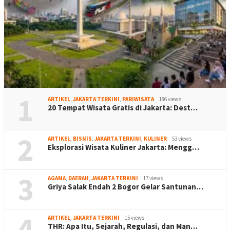
1
ARTIKEL
,
JAKARTA TERKINI
,
PARIWISATA
186 views
20 Tempat Wisata Gratis di Jakarta: Dest…
2
ARTIKEL
,
BISNIS
,
JAKARTA TERKINI
,
KULINER
53 views
Eksplorasi Wisata Kuliner Jakarta: Mengg…
3
AGAMA
,
DAERAH
,
JAKARTA TERKINI
17 views
Griya Salak Endah 2 Bogor Gelar Santunan…
4
ARTIKEL
,
JAKARTA TERKINI
15 views
THR: Apa Itu, Sejarah, Regulasi, dan Man…