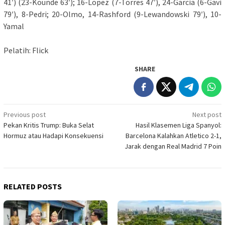
41′) (23-Kounde 63′); 16-Lopez (7-Torres 47′), 24-Garcia (6-Gavi
79′), 8-Pedri; 20-Olmo, 14-Rashford (9-Lewandowski 79′), 10-
Yamal
Pelatih: Flick
SHARE
Post
Previous post
Next post
Pekan Kritis Trump: Buka Selat
Hasil Klasemen Liga Spanyol:
navigation
Hormuz atau Hadapi Konsekuensi
Barcelona Kalahkan Atletico 2-1,
Jarak dengan Real Madrid 7 Poin
RELATED POSTS