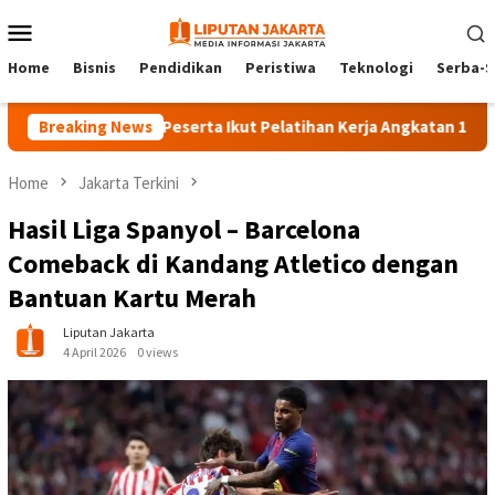
Skip
Mobile
to
Menu
content
Home
Bisnis
Pendidikan
Peristiwa
Teknologi
Serba-S
Breaking News
140 Peserta Ikut Pelatihan Kerja Angkatan 1 di PPKD Jak
Home
Jakarta Terkini
Hasil Liga Spanyol – Barcelona
Comeback di Kandang Atletico dengan
Bantuan Kartu Merah
Liputan Jakarta
4 April 2026
0 views