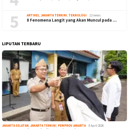
5
ARTIKEL
,
JAKARTA TERKINI
,
TEKNOLOGI
12 views
8 Fenomena Langit yang Akan Muncul pada …
LIPUTAN TERBARU
JAKARTA SELATAN
,
JAKARTA TERKINI
,
PEMPROV JAKARTA
8 April 2026