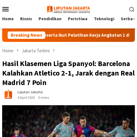
Skip
Mobile
to
Menu
content
Home
Bisnis
Pendidikan
Peristiwa
Teknologi
Serba-S
Breaking News
140 Peserta Ikut Pelatihan Kerja Angkatan 1 di PPKD Jaks
Home
Jakarta Terkini
Hasil Klasemen Liga Spanyol: Barcelona
Kalahkan Atletico 2-1, Jarak dengan Real
Madrid 7 Poin
Liputan Jakarta
4 April 2026
0 views