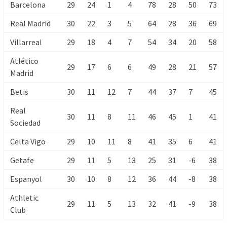
Barcelona
29
24
1
4
78
28
50
73
Real Madrid
30
22
3
5
64
28
36
69
Villarreal
29
18
4
7
54
34
20
58
Atlético
29
17
6
6
49
28
21
57
Madrid
Betis
30
11
12
7
44
37
7
45
Real
30
11
8
11
46
45
1
41
Sociedad
Celta Vigo
29
10
11
8
41
35
6
41
Getafe
29
11
5
13
25
31
-6
38
Espanyol
30
10
8
12
36
44
-8
38
Athletic
29
11
5
13
32
41
-9
38
Club