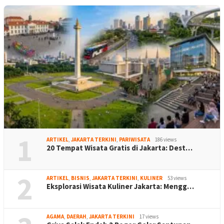
1
ARTIKEL
,
JAKARTA TERKINI
,
PARIWISATA
186 views
20 Tempat Wisata Gratis di Jakarta: Dest…
2
ARTIKEL
,
BISNIS
,
JAKARTA TERKINI
,
KULINER
53 views
Eksplorasi Wisata Kuliner Jakarta: Mengg…
AGAMA
,
DAERAH
,
JAKARTA TERKINI
17 views