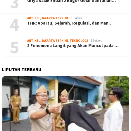
3
Griya Salak Endah 2 Bogor Gelar Santunan…
4
ARTIKEL
,
JAKARTA TERKINI
15 views
THR: Apa Itu, Sejarah, Regulasi, dan Man…
5
ARTIKEL
,
JAKARTA TERKINI
,
TEKNOLOGI
12 views
8 Fenomena Langit yang Akan Muncul pada …
LIPUTAN TERBARU