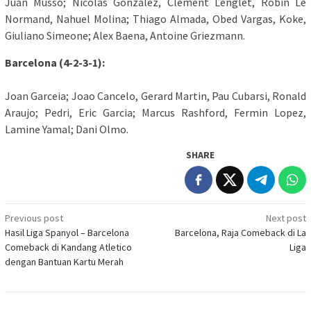
Juan Musso; Nicolas Gonzalez, Clement Lenglet, Robin Le
Normand, Nahuel Molina; Thiago Almada, Obed Vargas, Koke,
Giuliano Simeone; Alex Baena, Antoine Griezmann.
Barcelona (4-2-3-1):
Joan Garceia; Joao Cancelo, Gerard Martin, Pau Cubarsi, Ronald
Araujo; Pedri, Eric Garcia; Marcus Rashford, Fermin Lopez,
Lamine Yamal; Dani Olmo.
SHARE
Post
Previous post
Next post
Hasil Liga Spanyol – Barcelona
Barcelona, Raja Comeback di La
navigation
Comeback di Kandang Atletico
Liga
dengan Bantuan Kartu Merah