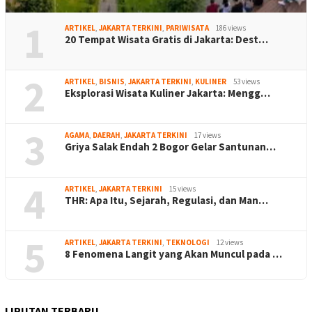
1
ARTIKEL
,
JAKARTA TERKINI
,
PARIWISATA
186 views
20 Tempat Wisata Gratis di Jakarta: Dest…
2
ARTIKEL
,
BISNIS
,
JAKARTA TERKINI
,
KULINER
53 views
Eksplorasi Wisata Kuliner Jakarta: Mengg…
3
AGAMA
,
DAERAH
,
JAKARTA TERKINI
17 views
Griya Salak Endah 2 Bogor Gelar Santunan…
4
ARTIKEL
,
JAKARTA TERKINI
15 views
THR: Apa Itu, Sejarah, Regulasi, dan Man…
5
ARTIKEL
,
JAKARTA TERKINI
,
TEKNOLOGI
12 views
8 Fenomena Langit yang Akan Muncul pada …
LIPUTAN TERBARU