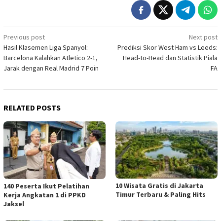
Post
Previous post
Next post
Hasil Klasemen Liga Spanyol:
Prediksi Skor West Ham vs Leeds:
navigation
Barcelona Kalahkan Atletico 2-1,
Head-to-Head dan Statistik Piala
Jarak dengan Real Madrid 7 Poin
FA
RELATED POSTS
10 Wisata Gratis di Jakarta
140 Peserta Ikut Pelatihan
Timur Terbaru & Paling Hits
Kerja Angkatan 1 di PPKD
Jaksel