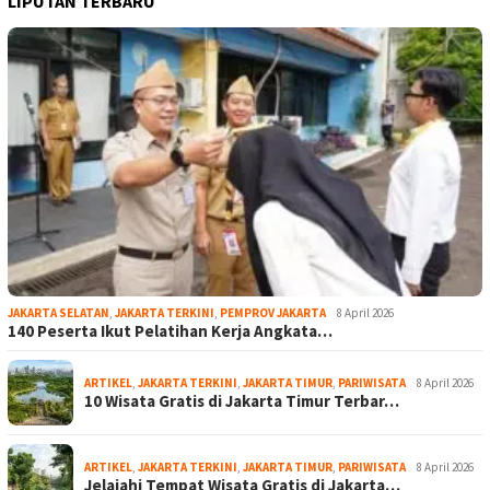
LIPUTAN TERBARU
JAKARTA SELATAN
,
JAKARTA TERKINI
,
PEMPROV JAKARTA
8 April 2026
140 Peserta Ikut Pelatihan Kerja Angkata…
ARTIKEL
,
JAKARTA TERKINI
,
JAKARTA TIMUR
,
PARIWISATA
8 April 2026
10 Wisata Gratis di Jakarta Timur Terbar…
ARTIKEL
,
JAKARTA TERKINI
,
JAKARTA TIMUR
,
PARIWISATA
8 April 2026
Jelajahi Tempat Wisata Gratis di Jakarta…