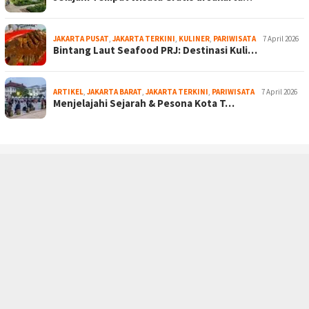
JAKARTA PUSAT
,
JAKARTA TERKINI
,
KULINER
,
PARIWISATA
7 April 2026
Bintang Laut Seafood PRJ: Destinasi Kuli…
ARTIKEL
,
JAKARTA BARAT
,
JAKARTA TERKINI
,
PARIWISATA
7 April 2026
Menjelajahi Sejarah & Pesona Kota T…
PEDOMAN MEDIA SIBER
SOCIAL NETWORK
RSS
Copyright © 2011-2026 - Liputan Jakarta -
LIPUTAN JAKARTA