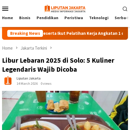
Skip
Mobile
to
Menu
content
Home
Bisnis
Pendidikan
Peristiwa
Teknologi
Serba-S
Breaking News
140 Peserta Ikut Pelatihan Kerja Angkatan 1 di PPKD Jaksel
Home
Jakarta Terkini
Libur Lebaran 2025 di Solo: 5 Kuliner
Legendaris Wajib Dicoba
Liputan Jakarta
14 March 2026
0 views