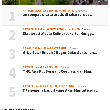
1
ARTIKEL
,
JAKARTA TERKINI
,
PARIWISATA
186 views
20 Tempat Wisata Gratis di Jakarta: Dest…
2
ARTIKEL
,
BISNIS
,
JAKARTA TERKINI
,
KULINER
53 views
Eksplorasi Wisata Kuliner Jakarta: Mengg…
3
AGAMA
,
DAERAH
,
JAKARTA TERKINI
17 views
Griya Salak Endah 2 Bogor Gelar Santunan…
4
ARTIKEL
,
JAKARTA TERKINI
15 views
THR: Apa Itu, Sejarah, Regulasi, dan Man…
5
ARTIKEL
,
JAKARTA TERKINI
,
TEKNOLOGI
12 views
8 Fenomena Langit yang Akan Muncul pada …