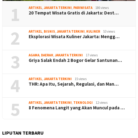
1
ARTIKEL
,
JAKARTA TERKINI
,
PARIWISATA
186 views
20 Tempat Wisata Gratis di Jakarta: Dest…
2
ARTIKEL
,
BISNIS
,
JAKARTA TERKINI
,
KULINER
53 views
Eksplorasi Wisata Kuliner Jakarta: Mengg…
3
AGAMA
,
DAERAH
,
JAKARTA TERKINI
17 views
Griya Salak Endah 2 Bogor Gelar Santunan…
4
ARTIKEL
,
JAKARTA TERKINI
15 views
THR: Apa Itu, Sejarah, Regulasi, dan Man…
5
ARTIKEL
,
JAKARTA TERKINI
,
TEKNOLOGI
12 views
8 Fenomena Langit yang Akan Muncul pada …
LIPUTAN TERBARU