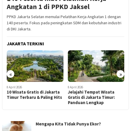
Angkatan 1 di PPKD Jaksel
PPKD Jakarta Selatan memulai Pelatihan Kerja Angkatan 1 dengan
140 peserta. Fokus pada peningkatan SDM dan kebutuhan industri
di DKI Jakarta.
JAKARTA TERKINI
«
»
8 April 2026
7 April 2026
is di Jakarta
Jelajahi Tempat Wisata
Bintang Laut Seaf
 & Paling Hits
Gratis di Jakarta Timur:
Destinasi Kuliner 
Panduan Lengkap
Populer di Jakarta
LIPUTAN
Mengapa Kita Tidak Punya Ekor?
JAKARTA