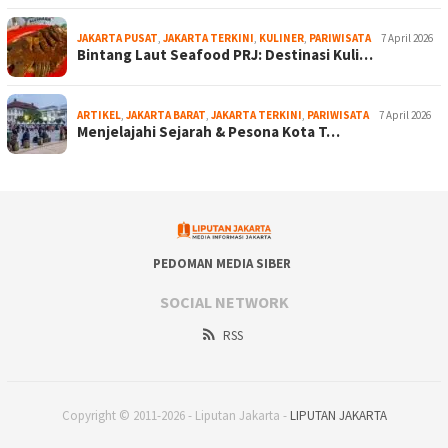
JAKARTA PUSAT
,
JAKARTA TERKINI
,
KULINER
,
PARIWISATA
7 April 2026
Bintang Laut Seafood PRJ: Destinasi Kuli…
ARTIKEL
,
JAKARTA BARAT
,
JAKARTA TERKINI
,
PARIWISATA
7 April 2026
Menjelajahi Sejarah & Pesona Kota T…
PEDOMAN MEDIA SIBER
SOCIAL NETWORK
RSS
Copyright © 2011-2026 - Liputan Jakarta -
LIPUTAN JAKARTA