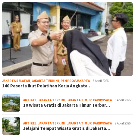
JAKARTA SELATAN
,
JAKARTA TERKINI
,
PEMPROV JAKARTA
8 April 2026
140 Peserta Ikut Pelatihan Kerja Angkata…
ARTIKEL
,
JAKARTA TERKINI
,
JAKARTA TIMUR
,
PARIWISATA
8 April 2026
10 Wisata Gratis di Jakarta Timur Terbar…
ARTIKEL
,
JAKARTA TERKINI
,
JAKARTA TIMUR
,
PARIWISATA
8 April 2026
Jelajahi Tempat Wisata Gratis di Jakarta…