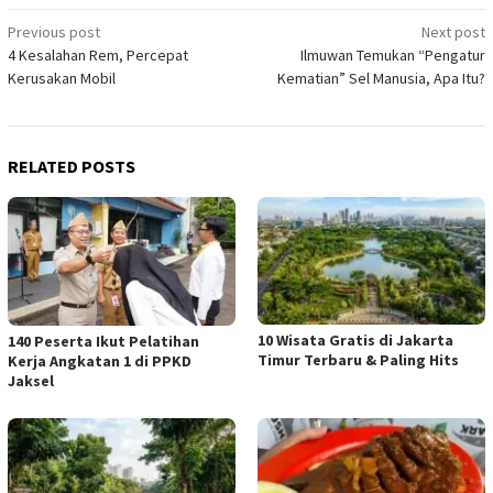
Post
Previous post
Next post
4 Kesalahan Rem, Percepat
Ilmuwan Temukan “Pengatur
navigation
Kerusakan Mobil
Kematian” Sel Manusia, Apa Itu?
RELATED POSTS
10 Wisata Gratis di Jakarta
140 Peserta Ikut Pelatihan
Timur Terbaru & Paling Hits
Kerja Angkatan 1 di PPKD
Jaksel