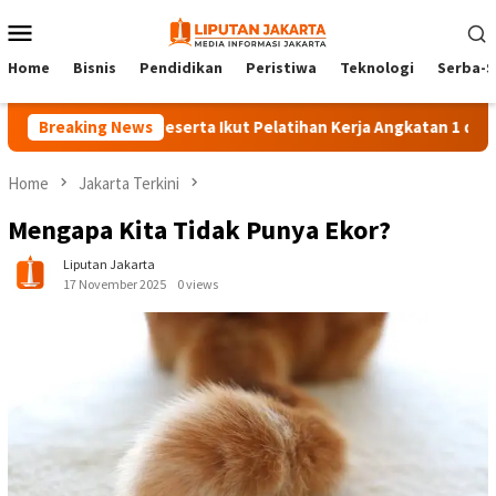
Skip
Mobile
to
Menu
content
Home
Bisnis
Pendidikan
Peristiwa
Teknologi
Serba-S
Breaking News
140 Peserta Ikut Pelatihan Kerja Angkatan 1 di PPKD Jak
Home
Jakarta Terkini
Mengapa Kita Tidak Punya Ekor?
Liputan Jakarta
17 November 2025
0 views