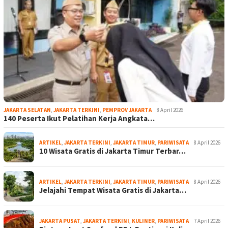
JAKARTA SELATAN
,
JAKARTA TERKINI
,
PEMPROV JAKARTA
8 April 2026
140 Peserta Ikut Pelatihan Kerja Angkata…
ARTIKEL
,
JAKARTA TERKINI
,
JAKARTA TIMUR
,
PARIWISATA
8 April 2026
10 Wisata Gratis di Jakarta Timur Terbar…
ARTIKEL
,
JAKARTA TERKINI
,
JAKARTA TIMUR
,
PARIWISATA
8 April 2026
Jelajahi Tempat Wisata Gratis di Jakarta…
JAKARTA PUSAT
,
JAKARTA TERKINI
,
KULINER
,
PARIWISATA
7 April 2026