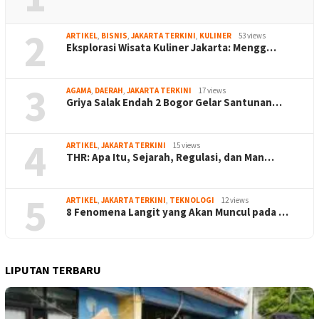
2
ARTIKEL
,
BISNIS
,
JAKARTA TERKINI
,
KULINER
53 views
Eksplorasi Wisata Kuliner Jakarta: Mengg…
3
AGAMA
,
DAERAH
,
JAKARTA TERKINI
17 views
Griya Salak Endah 2 Bogor Gelar Santunan…
4
ARTIKEL
,
JAKARTA TERKINI
15 views
THR: Apa Itu, Sejarah, Regulasi, dan Man…
5
ARTIKEL
,
JAKARTA TERKINI
,
TEKNOLOGI
12 views
8 Fenomena Langit yang Akan Muncul pada …
LIPUTAN TERBARU