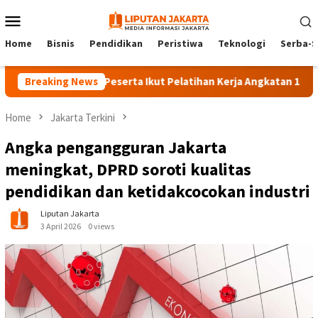
Skip
Mobile
to
Menu
content
Home
Bisnis
Pendidikan
Peristiwa
Teknologi
Serba-S
Breaking News
140 Peserta Ikut Pelatihan Kerja Angkatan 1 di PPKD Ja
Home
Jakarta Terkini
Angka pengangguran Jakarta
meningkat, DPRD soroti kualitas
pendidikan dan ketidakcocokan industri
Liputan Jakarta
3 April 2026
0 views