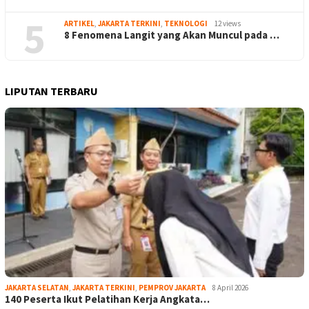
5
ARTIKEL
,
JAKARTA TERKINI
,
TEKNOLOGI
12 views
8 Fenomena Langit yang Akan Muncul pada …
LIPUTAN TERBARU
JAKARTA SELATAN
,
JAKARTA TERKINI
,
PEMPROV JAKARTA
8 April 2026
140 Peserta Ikut Pelatihan Kerja Angkata…