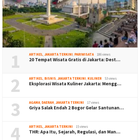
1
ARTIKEL
,
JAKARTA TERKINI
,
PARIWISATA
186 views
20 Tempat Wisata Gratis di Jakarta: Dest…
2
ARTIKEL
,
BISNIS
,
JAKARTA TERKINI
,
KULINER
53 views
Eksplorasi Wisata Kuliner Jakarta: Mengg…
3
AGAMA
,
DAERAH
,
JAKARTA TERKINI
17 views
Griya Salak Endah 2 Bogor Gelar Santunan…
4
ARTIKEL
,
JAKARTA TERKINI
15 views
THR: Apa Itu, Sejarah, Regulasi, dan Man…