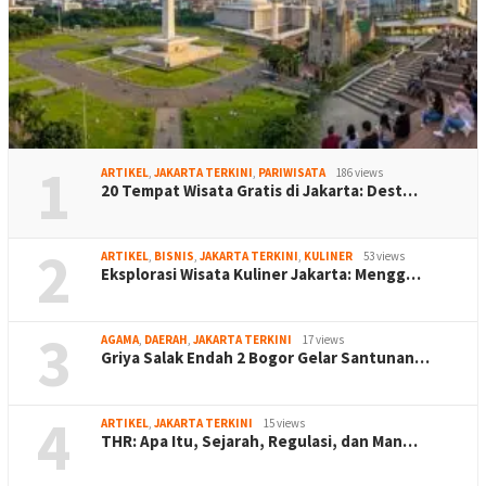
1
ARTIKEL
,
JAKARTA TERKINI
,
PARIWISATA
186 views
20 Tempat Wisata Gratis di Jakarta: Dest…
2
ARTIKEL
,
BISNIS
,
JAKARTA TERKINI
,
KULINER
53 views
Eksplorasi Wisata Kuliner Jakarta: Mengg…
3
AGAMA
,
DAERAH
,
JAKARTA TERKINI
17 views
Griya Salak Endah 2 Bogor Gelar Santunan…
4
ARTIKEL
,
JAKARTA TERKINI
15 views
THR: Apa Itu, Sejarah, Regulasi, dan Man…