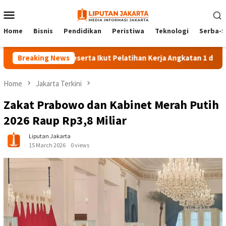
Skip
Mobile
to
Menu
content
Home
Bisnis
Pendidikan
Peristiwa
Teknologi
Serba-S
Breaking News
140 Peserta Ikut Pelatihan Kerja Angkatan 1 di PPKD Jakse
Home
Jakarta Terkini
Zakat Prabowo dan Kabinet Merah Putih
2026 Raup Rp3,8 Miliar
Liputan Jakarta
15 March 2026
0 views