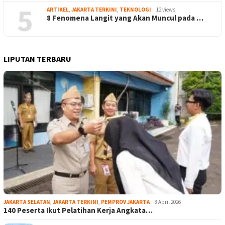
5
ARTIKEL
,
JAKARTA TERKINI
,
TEKNOLOGI
12 views
8 Fenomena Langit yang Akan Muncul pada …
LIPUTAN TERBARU
JAKARTA SELATAN
,
JAKARTA TERKINI
,
PEMPROV JAKARTA
8 April 2026
140 Peserta Ikut Pelatihan Kerja Angkata…