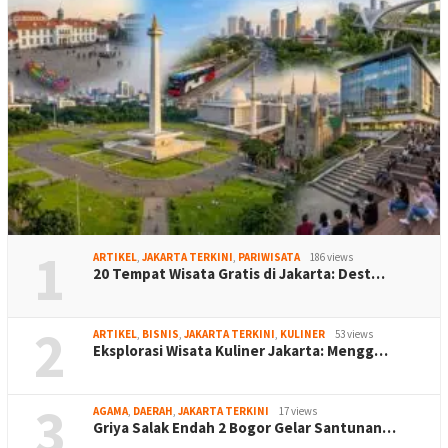
1
ARTIKEL
,
JAKARTA TERKINI
,
PARIWISATA
186 views
20 Tempat Wisata Gratis di Jakarta: Dest…
2
ARTIKEL
,
BISNIS
,
JAKARTA TERKINI
,
KULINER
53 views
Eksplorasi Wisata Kuliner Jakarta: Mengg…
3
AGAMA
,
DAERAH
,
JAKARTA TERKINI
17 views
Griya Salak Endah 2 Bogor Gelar Santunan…