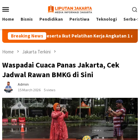
Skip
Mobile
to
Menu
content
Home
Bisnis
Pendidikan
Peristiwa
Teknologi
Serba-S
Breaking News
140 Peserta Ikut Pelatihan Kerja Angkatan 1 di PPKD Jak
Home
Jakarta Terkini
Waspadai Cuaca Panas Jakarta, Cek
Jadwal Rawan BMKG di Sini
Admin
15 March 2026
5 views