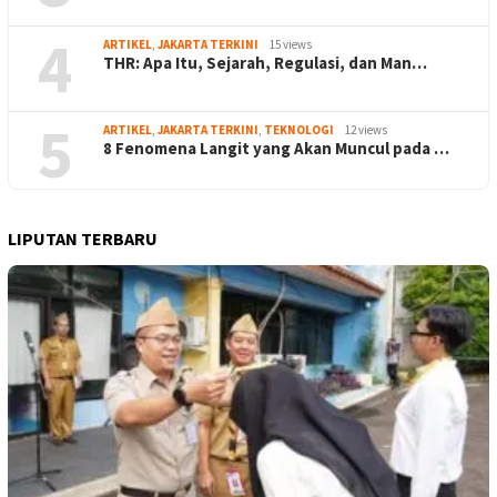
4
ARTIKEL
,
JAKARTA TERKINI
15 views
THR: Apa Itu, Sejarah, Regulasi, dan Man…
5
ARTIKEL
,
JAKARTA TERKINI
,
TEKNOLOGI
12 views
8 Fenomena Langit yang Akan Muncul pada …
LIPUTAN TERBARU