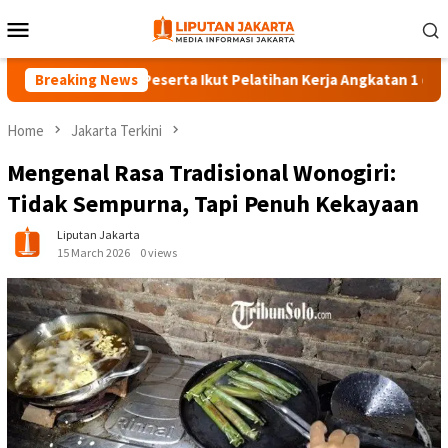
Skip
Mobile
to
Menu
content
Breaking News
140 Peserta Ikut Pelatihan Kerja Angkatan 1 di PPKD Ja
Home
Jakarta Terkini
Mengenal Rasa Tradisional Wonogiri:
Tidak Sempurna, Tapi Penuh Kekayaan
Liputan Jakarta
15 March 2026
0 views