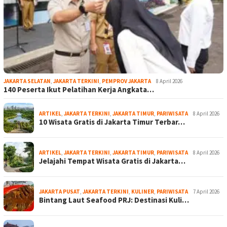
JAKARTA SELATAN
,
JAKARTA TERKINI
,
PEMPROV JAKARTA
8 April 2026
140 Peserta Ikut Pelatihan Kerja Angkata…
ARTIKEL
,
JAKARTA TERKINI
,
JAKARTA TIMUR
,
PARIWISATA
8 April 2026
10 Wisata Gratis di Jakarta Timur Terbar…
ARTIKEL
,
JAKARTA TERKINI
,
JAKARTA TIMUR
,
PARIWISATA
8 April 2026
Jelajahi Tempat Wisata Gratis di Jakarta…
JAKARTA PUSAT
,
JAKARTA TERKINI
,
KULINER
,
PARIWISATA
7 April 2026
Bintang Laut Seafood PRJ: Destinasi Kuli…