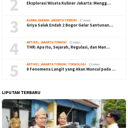
2
Eksplorasi Wisata Kuliner Jakarta: Mengg…
3
AGAMA
,
DAERAH
,
JAKARTA TERKINI
17 views
Griya Salak Endah 2 Bogor Gelar Santunan…
4
ARTIKEL
,
JAKARTA TERKINI
15 views
THR: Apa Itu, Sejarah, Regulasi, dan Man…
5
ARTIKEL
,
JAKARTA TERKINI
,
TEKNOLOGI
12 views
8 Fenomena Langit yang Akan Muncul pada …
LIPUTAN TERBARU