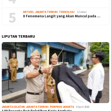
5
ARTIKEL
,
JAKARTA TERKINI
,
TEKNOLOGI
12 views
8 Fenomena Langit yang Akan Muncul pada …
LIPUTAN TERBARU
JAKARTA SELATAN
,
JAKARTA TERKINI
,
PEMPROV JAKARTA
8 April 2026
140 Peserta Ikut Pelatihan Kerja Angkata…