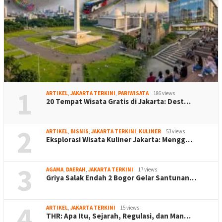
1
ARTIKEL
,
JAKARTA TERKINI
,
PARIWISATA
186 views
20 Tempat Wisata Gratis di Jakarta: Dest…
2
ARTIKEL
,
BISNIS
,
JAKARTA TERKINI
,
KULINER
53 views
Eksplorasi Wisata Kuliner Jakarta: Mengg…
3
AGAMA
,
DAERAH
,
JAKARTA TERKINI
17 views
Griya Salak Endah 2 Bogor Gelar Santunan…
4
ARTIKEL
,
JAKARTA TERKINI
15 views
THR: Apa Itu, Sejarah, Regulasi, dan Man…