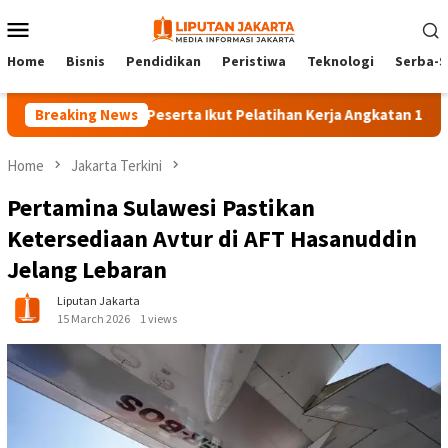
Skip
Mobile
to
Menu
content
Home
Bisnis
Pendidikan
Peristiwa
Teknologi
Serba-S
Breaking News
140 Peserta Ikut Pelatihan Kerja Angkatan 1 di PPKD Ja
Home
Jakarta Terkini
Pertamina Sulawesi Pastikan
Ketersediaan Avtur di AFT Hasanuddin
Jelang Lebaran
Liputan Jakarta
15 March 2026
1 views