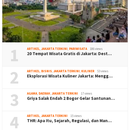
1
ARTIKEL
,
JAKARTA TERKINI
,
PARIWISATA
186 views
20 Tempat Wisata Gratis di Jakarta: Dest…
2
ARTIKEL
,
BISNIS
,
JAKARTA TERKINI
,
KULINER
53 views
Eksplorasi Wisata Kuliner Jakarta: Mengg…
3
AGAMA
,
DAERAH
,
JAKARTA TERKINI
17 views
Griya Salak Endah 2 Bogor Gelar Santunan…
4
ARTIKEL
,
JAKARTA TERKINI
15 views
THR: Apa Itu, Sejarah, Regulasi, dan Man…