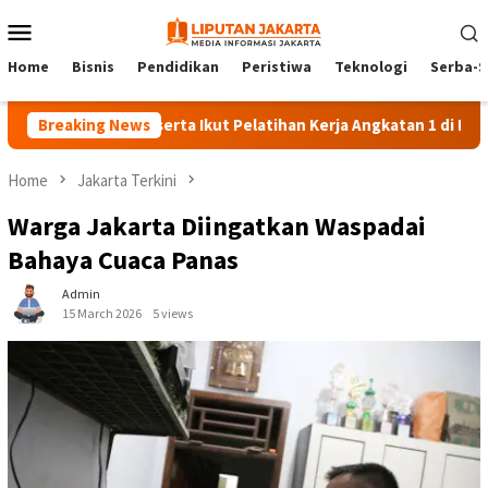
Skip
Mobile
to
Menu
content
Home
Bisnis
Pendidikan
Peristiwa
Teknologi
Serba-S
Breaking News
140 Peserta Ikut Pelatihan Kerja Angkatan 1 di PPKD Jakse
Home
Jakarta Terkini
Warga Jakarta Diingatkan Waspadai
Bahaya Cuaca Panas
Admin
15 March 2026
5 views