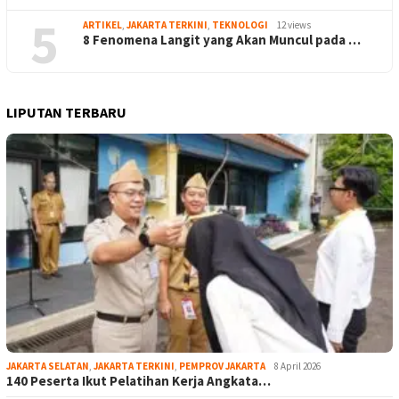
5
ARTIKEL
,
JAKARTA TERKINI
,
TEKNOLOGI
12 views
8 Fenomena Langit yang Akan Muncul pada …
LIPUTAN TERBARU
JAKARTA SELATAN
,
JAKARTA TERKINI
,
PEMPROV JAKARTA
8 April 2026
140 Peserta Ikut Pelatihan Kerja Angkata…