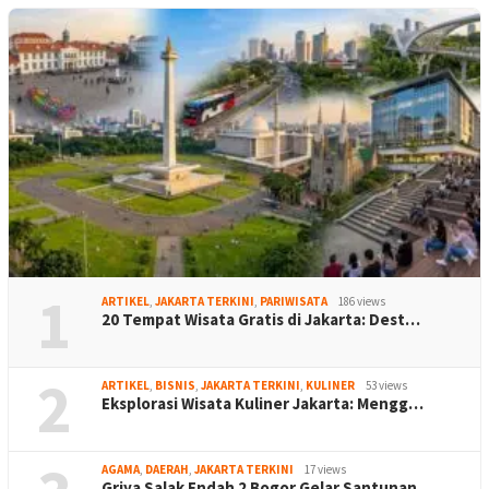
1
ARTIKEL
,
JAKARTA TERKINI
,
PARIWISATA
186 views
20 Tempat Wisata Gratis di Jakarta: Dest…
2
ARTIKEL
,
BISNIS
,
JAKARTA TERKINI
,
KULINER
53 views
Eksplorasi Wisata Kuliner Jakarta: Mengg…
AGAMA
,
DAERAH
,
JAKARTA TERKINI
17 views
Griya Salak Endah 2 Bogor Gelar Santunan…