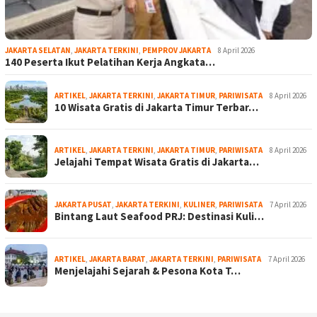
JAKARTA SELATAN
,
JAKARTA TERKINI
,
PEMPROV JAKARTA
8 April 2026
140 Peserta Ikut Pelatihan Kerja Angkata…
ARTIKEL
,
JAKARTA TERKINI
,
JAKARTA TIMUR
,
PARIWISATA
8 April 2026
10 Wisata Gratis di Jakarta Timur Terbar…
ARTIKEL
,
JAKARTA TERKINI
,
JAKARTA TIMUR
,
PARIWISATA
8 April 2026
Jelajahi Tempat Wisata Gratis di Jakarta…
JAKARTA PUSAT
,
JAKARTA TERKINI
,
KULINER
,
PARIWISATA
7 April 2026
Bintang Laut Seafood PRJ: Destinasi Kuli…
ARTIKEL
,
JAKARTA BARAT
,
JAKARTA TERKINI
,
PARIWISATA
7 April 2026
Menjelajahi Sejarah & Pesona Kota T…