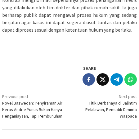
KontraS menghormati sepenuhnya proses penanganan medis
yang dilakukan oleh tim dokter dan pihak rumah sakit. Ia juga
berharap publik dapat mengawal proses hukum yang sedang
berjalan agar kasus ini dapat segera diusut tuntas dan pelaku
dapat diproses sesuai dengan ketentuan hukum yang berlaku.
SHARE
Post
Previous post
Next post
Novel Baswedan: Penyiraman Air
Titik Berbahaya di Jalintim
navigation
Keras Andrie Yunus Bukan Hanya
Pelalawan, Pemudik Diminta
Penganiayaan, Tapi Pembunuhan
Waspada