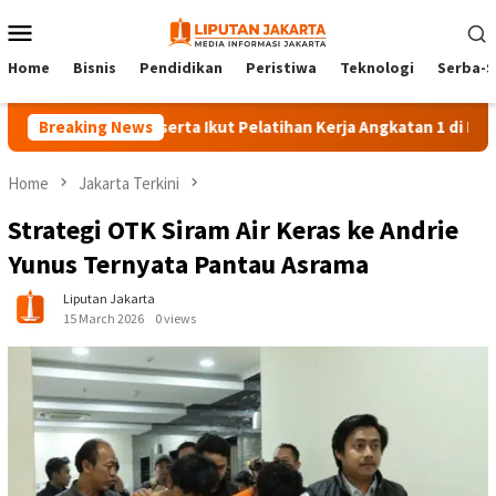
Skip
Mobile
to
Menu
content
Home
Bisnis
Pendidikan
Peristiwa
Teknologi
Serba-S
Breaking News
140 Peserta Ikut Pelatihan Kerja Angkatan 1 di PPKD Jakse
Home
Jakarta Terkini
Strategi OTK Siram Air Keras ke Andrie
Yunus Ternyata Pantau Asrama
Liputan Jakarta
15 March 2026
0 views