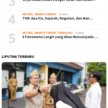
3
4
ARTIKEL
,
JAKARTA TERKINI
15 views
THR: Apa Itu, Sejarah, Regulasi, dan Man…
5
ARTIKEL
,
JAKARTA TERKINI
,
TEKNOLOGI
12 views
8 Fenomena Langit yang Akan Muncul pada …
LIPUTAN TERBARU