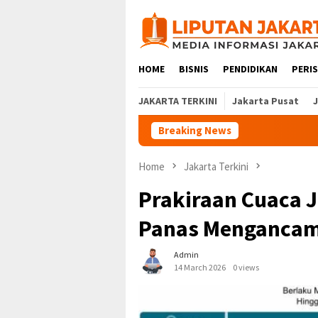
Skip
to
content
HOME
BISNIS
PENDIDIKAN
PERI
JAKARTA TERKINI
Jakarta Pusat
Breaking News
Home
Jakarta Terkini
Prakiraan Cuaca J
Panas Menganca
Admin
14 March 2026
0 views