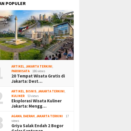
AN POPULER
1
ARTIKEL
,
JAKARTA TERKINI
,
PARIWISATA
186 views
20 Tempat Wisata Gratis di
Jakarta: Dest…
2
ARTIKEL
,
BISNIS
,
JAKARTA TERKINI
,
KULINER
53 views
Eksplorasi Wisata Kuliner
Jakarta: Mengg…
3
AGAMA
,
DAERAH
,
JAKARTA TERKINI
17
views
Griya Salak Endah 2 Bogor
Gelar Santunan…