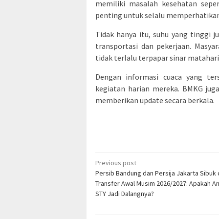
memiliki masalah kesehatan seper
penting untuk selalu memperhatikan 
Tidak hanya itu, suhu yang tinggi 
transportasi dan pekerjaan. Masya
tidak terlalu terpapar sinar matahar
Dengan informasi cuaca yang ter
kegiatan harian mereka. BMKG jug
memberikan update secara berkala.
Post
Previous post
Persib Bandung dan Persija Jakarta Sibuk 
navigation
Transfer Awal Musim 2026/2027: Apakah A
STY Jadi Dalangnya?