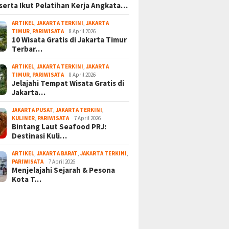
serta Ikut Pelatihan Kerja Angkata…
ARTIKEL
,
JAKARTA TERKINI
,
JAKARTA
TIMUR
,
PARIWISATA
8 April 2026
10 Wisata Gratis di Jakarta Timur
Terbar…
ARTIKEL
,
JAKARTA TERKINI
,
JAKARTA
TIMUR
,
PARIWISATA
8 April 2026
Jelajahi Tempat Wisata Gratis di
Jakarta…
JAKARTA PUSAT
,
JAKARTA TERKINI
,
KULINER
,
PARIWISATA
7 April 2026
Bintang Laut Seafood PRJ:
Destinasi Kuli…
ARTIKEL
,
JAKARTA BARAT
,
JAKARTA TERKINI
,
PARIWISATA
7 April 2026
Menjelajahi Sejarah & Pesona
Kota T…