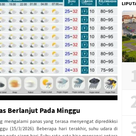
LIPUT
as Berlanjut Pada Minggu
ang mengalami panas yang terasa menyengat dipredikksi
ggu (15/3/2026). Beberapa hari terakhir, suhu udara di
a pada siang hari. Suhu rata-rata bisa mencapai antara