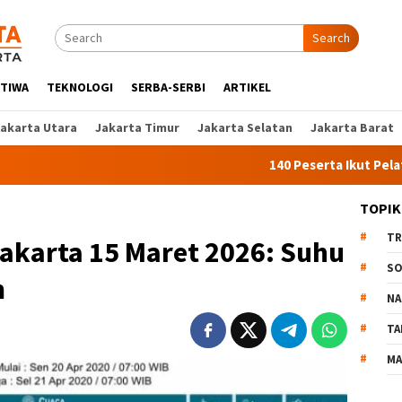
Search
STIWA
TEKNOLOGI
SERBA-SERBI
ARTIKEL
Jakarta Utara
Jakarta Timur
Jakarta Selatan
Jakarta Barat
140 Peserta Ikut Pelatihan Kerja
TOPIK
TR
akarta 15 Maret 2026: Suhu
SO
m
NA
TA
MA