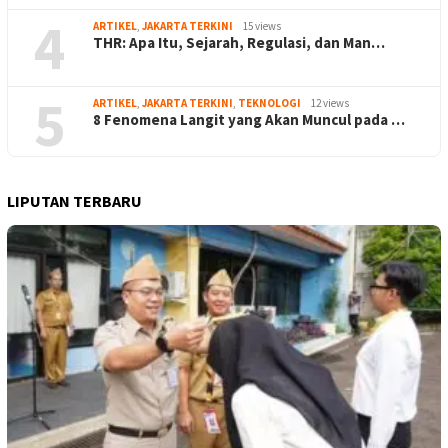
4
ARTIKEL
,
JAKARTA TERKINI
15 views
THR: Apa Itu, Sejarah, Regulasi, dan Man…
5
ARTIKEL
,
JAKARTA TERKINI
,
TEKNOLOGI
12 views
8 Fenomena Langit yang Akan Muncul pada …
LIPUTAN TERBARU