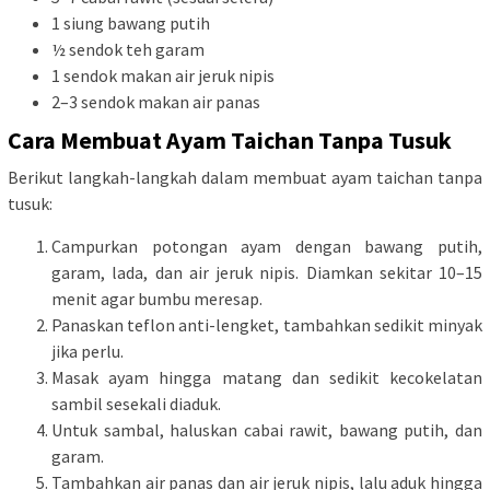
1 siung bawang putih
½ sendok teh garam
1 sendok makan air jeruk nipis
2–3 sendok makan air panas
Cara Membuat Ayam Taichan Tanpa Tusuk
Berikut langkah-langkah dalam membuat ayam taichan tanpa
tusuk:
Campurkan potongan ayam dengan bawang putih,
garam, lada, dan air jeruk nipis. Diamkan sekitar 10–15
menit agar bumbu meresap.
Panaskan teflon anti-lengket, tambahkan sedikit minyak
jika perlu.
Masak ayam hingga matang dan sedikit kecokelatan
sambil sesekali diaduk.
Untuk sambal, haluskan cabai rawit, bawang putih, dan
garam.
Tambahkan air panas dan air jeruk nipis, lalu aduk hingga