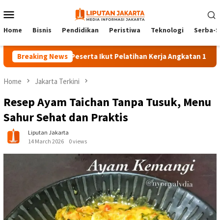
Skip
Mobile
to
Menu
content
Home
Bisnis
Pendidikan
Peristiwa
Teknologi
Serba-S
Breaking News
140 Peserta Ikut Pelatihan Kerja Angkatan 1 di PPKD Jak
Home
Jakarta Terkini
Resep Ayam Taichan Tanpa Tusuk, Menu
Sahur Sehat dan Praktis
Liputan Jakarta
14 March 2026
0 views