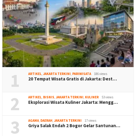
1
ARTIKEL
,
JAKARTA TERKINI
,
PARIWISATA
186 views
20 Tempat Wisata Gratis di Jakarta: Dest…
2
ARTIKEL
,
BISNIS
,
JAKARTA TERKINI
,
KULINER
53 views
Eksplorasi Wisata Kuliner Jakarta: Mengg…
3
AGAMA
,
DAERAH
,
JAKARTA TERKINI
17 views
Griya Salak Endah 2 Bogor Gelar Santunan…