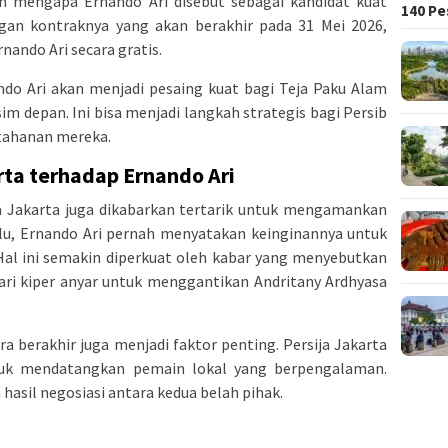
san mengapa Ernando Ari disebut sebagai kandidat kuat
140 Pe
ngan kontraknya yang akan berakhir pada 31 Mei 2026,
ando Ari secara gratis.
ndo Ari akan menjadi pesaing kuat bagi Teja Paku Alam
im depan. Ini bisa menjadi langkah strategis bagi Persib
tahanan mereka.
rta terhadap Ernando Ari
ja Jakarta juga dikabarkan tertarik untuk mengamankan
alu, Ernando Ari pernah menyatakan keinginannya untuk
Hal ini semakin diperkuat oleh kabar yang menyebutkan
ari kiper anyar untuk menggantikan Andritany Ardhyasa
a berakhir juga menjadi faktor penting. Persija Jakarta
tuk mendatangkan pemain lokal yang berpengalaman.
hasil negosiasi antara kedua belah pihak.