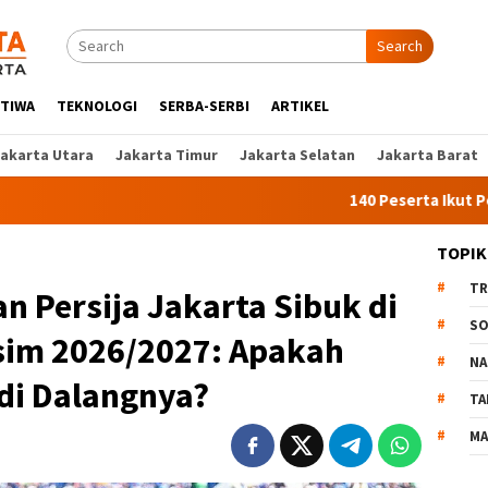
Search
STIWA
TEKNOLOGI
SERBA-SERBI
ARTIKEL
Jakarta Utara
Jakarta Timur
Jakarta Selatan
Jakarta Barat
140 Peserta Ikut Pelatihan Ke
TOPIK
TR
n Persija Jakarta Sibuk di
SO
sim 2026/2027: Apakah
NA
di Dalangnya?
TA
MA