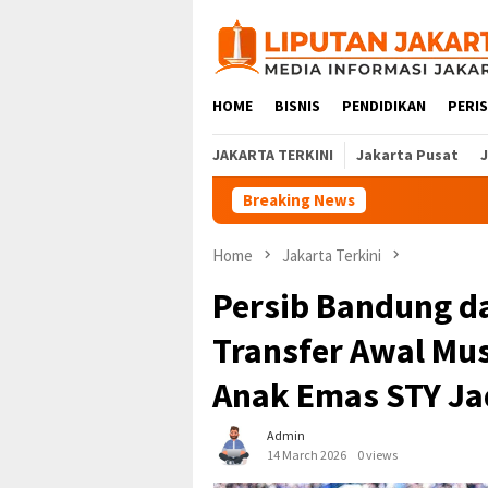
Skip
to
content
HOME
BISNIS
PENDIDIKAN
PERI
JAKARTA TERKINI
Jakarta Pusat
Breaking News
Home
Jakarta Terkini
Persib Bandung da
Transfer Awal Mu
Anak Emas STY Ja
Admin
14 March 2026
0 views