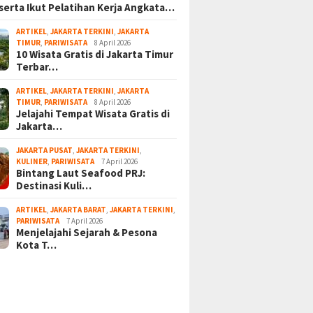
serta Ikut Pelatihan Kerja Angkata…
ARTIKEL
,
JAKARTA TERKINI
,
JAKARTA
TIMUR
,
PARIWISATA
8 April 2026
10 Wisata Gratis di Jakarta Timur
Terbar…
ARTIKEL
,
JAKARTA TERKINI
,
JAKARTA
TIMUR
,
PARIWISATA
8 April 2026
Jelajahi Tempat Wisata Gratis di
Jakarta…
JAKARTA PUSAT
,
JAKARTA TERKINI
,
KULINER
,
PARIWISATA
7 April 2026
Bintang Laut Seafood PRJ:
Destinasi Kuli…
ARTIKEL
,
JAKARTA BARAT
,
JAKARTA TERKINI
,
PARIWISATA
7 April 2026
Menjelajahi Sejarah & Pesona
Kota T…