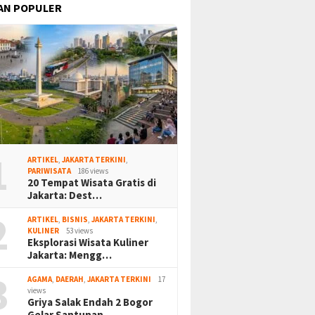
AN POPULER
1
ARTIKEL
,
JAKARTA TERKINI
,
PARIWISATA
186 views
20 Tempat Wisata Gratis di
Jakarta: Dest…
2
ARTIKEL
,
BISNIS
,
JAKARTA TERKINI
,
KULINER
53 views
Eksplorasi Wisata Kuliner
Jakarta: Mengg…
3
AGAMA
,
DAERAH
,
JAKARTA TERKINI
17
views
Griya Salak Endah 2 Bogor
Gelar Santunan…