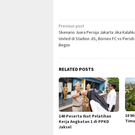
Post
Previous post
Skenario Juara Persija Jakarta Jika Kalah
navigation
United di Stadion JIS, Borneo FC vs Persib
Begini
RELATED POSTS
10 W
140 Peserta Ikut Pelatihan
Timu
Kerja Angkatan 1 di PPKD
Jaksel