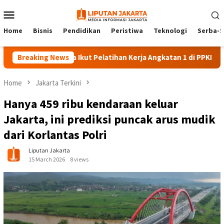
Skip
Mobile
to
Menu
content
Home
Bisnis
Pendidikan
Peristiwa
Teknologi
Serba-S
40 Peserta Ikut Pelatihan Kerja Angkatan 1 di PPKD Jaksel
Breaking News
Home
Jakarta Terkini
Hanya 459 ribu kendaraan keluar
Jakarta, ini prediksi puncak arus mudik
dari Korlantas Polri
Liputan Jakarta
15 March 2026
8 views