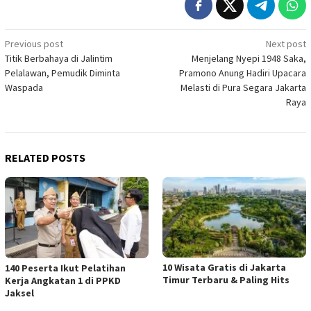
Post
Previous post
Next post
Titik Berbahaya di Jalintim
Menjelang Nyepi 1948 Saka,
navigation
Pelalawan, Pemudik Diminta
Pramono Anung Hadiri Upacara
Waspada
Melasti di Pura Segara Jakarta
Raya
RELATED POSTS
10 Wisata Gratis di Jakarta
140 Peserta Ikut Pelatihan
Timur Terbaru & Paling Hits
Kerja Angkatan 1 di PPKD
Jaksel