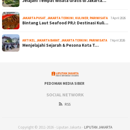
Jelajahi Tempat Wisata Gratis di Jakarta…
JAKARTA PUSAT
,
JAKARTA TERKINI
,
KULINER
,
PARIWISATA
7 April 2026
Bintang Laut Seafood PRJ: Destinasi Kuli…
ARTIKEL
,
JAKARTA BARAT
,
JAKARTA TERKINI
,
PARIWISATA
7 April 2026
Menjelajahi Sejarah & Pesona Kota T…
PEDOMAN MEDIA SIBER
SOCIAL NETWORK
RSS
Copyright © 2011-2026 - Liputan Jakarta -
LIPUTAN JAKARTA