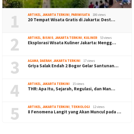
1
ARTIKEL
,
JAKARTA TERKINI
,
PARIWISATA
186 views
20 Tempat Wisata Gratis di Jakarta: Dest…
2
ARTIKEL
,
BISNIS
,
JAKARTA TERKINI
,
KULINER
53 views
Eksplorasi Wisata Kuliner Jakarta: Mengg…
3
AGAMA
,
DAERAH
,
JAKARTA TERKINI
17 views
Griya Salak Endah 2 Bogor Gelar Santunan…
4
ARTIKEL
,
JAKARTA TERKINI
15 views
THR: Apa Itu, Sejarah, Regulasi, dan Man…
5
ARTIKEL
,
JAKARTA TERKINI
,
TEKNOLOGI
12 views
8 Fenomena Langit yang Akan Muncul pada …