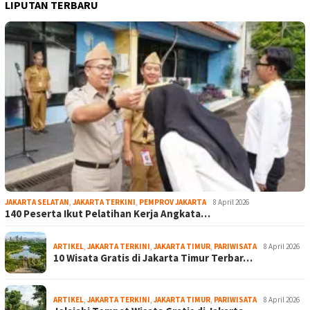
LIPUTAN TERBARU
JAKARTA SELATAN
,
JAKARTA TERKINI
,
PEMPROV JAKARTA
8 April 2026
140 Peserta Ikut Pelatihan Kerja Angkata…
ARTIKEL
,
JAKARTA TERKINI
,
JAKARTA TIMUR
,
PARIWISATA
8 April 2026
10 Wisata Gratis di Jakarta Timur Terbar…
ARTIKEL
,
JAKARTA TERKINI
,
JAKARTA TIMUR
,
PARIWISATA
8 April 2026