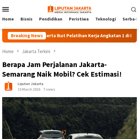
Skip
Mobile
to
Menu
content
Home
Bisnis
Pendidikan
Peristiwa
Teknologi
Serba-S
140 Peserta Ikut Pelatihan Kerja Angkatan 1 di PPKD Jaksel
Breaking News
Home
Jakarta Terkini
Berapa Jam Perjalanan Jakarta-
Semarang Naik Mobil? Cek Estimasi!
Liputan Jakarta
15 March 2026
7 views