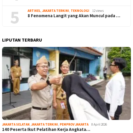
5
ARTIKEL
,
JAKARTA TERKINI
,
TEKNOLOGI
12 views
8 Fenomena Langit yang Akan Muncul pada …
LIPUTAN TERBARU
JAKARTA SELATAN
,
JAKARTA TERKINI
,
PEMPROV JAKARTA
8 April 2026
140 Peserta Ikut Pelatihan Kerja Angkata…