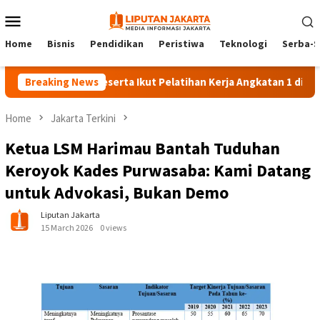
Skip
Mobile
to
Menu
content
Home
Bisnis
Pendidikan
Peristiwa
Teknologi
Serba-S
Breaking News
140 Peserta Ikut Pelatihan Kerja Angkatan 1 di PPKD Jaks
Home
Jakarta Terkini
Ketua LSM Harimau Bantah Tuduhan
Keroyok Kades Purwasaba: Kami Datang
untuk Advokasi, Bukan Demo
Liputan Jakarta
15 March 2026
0 views