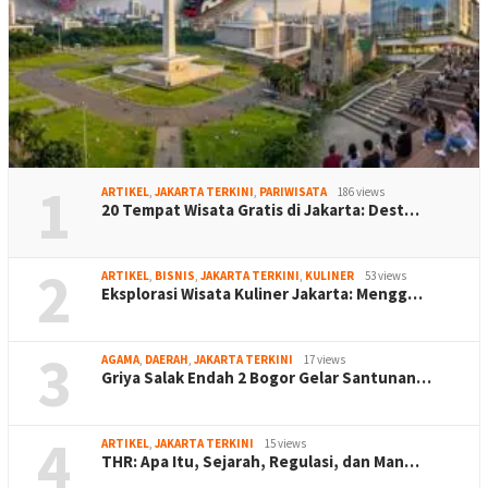
1
ARTIKEL
,
JAKARTA TERKINI
,
PARIWISATA
186 views
20 Tempat Wisata Gratis di Jakarta: Dest…
2
ARTIKEL
,
BISNIS
,
JAKARTA TERKINI
,
KULINER
53 views
Eksplorasi Wisata Kuliner Jakarta: Mengg…
3
AGAMA
,
DAERAH
,
JAKARTA TERKINI
17 views
Griya Salak Endah 2 Bogor Gelar Santunan…
4
ARTIKEL
,
JAKARTA TERKINI
15 views
THR: Apa Itu, Sejarah, Regulasi, dan Man…