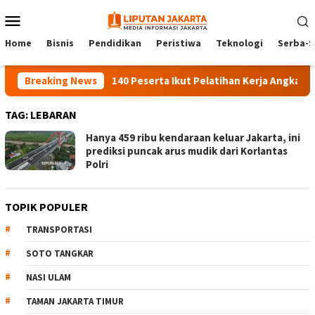
Skip
Mobile
to
Menu
content
Home
Bisnis
Pendidikan
Peristiwa
Teknologi
Serba-S
Breaking News
140 Peserta Ikut Pelatihan Kerja Angkatan 1 
TAG:
LEBARAN
Hanya 459 ribu kendaraan keluar Jakarta, ini
prediksi puncak arus mudik dari Korlantas
Polri
TOPIK POPULER
TRANSPORTASI
SOTO TANGKAR
NASI ULAM
TAMAN JAKARTA TIMUR