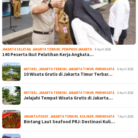
JAKARTA SELATAN
,
JAKARTA TERKINI
,
PEMPROV JAKARTA
8 April 2026
140 Peserta Ikut Pelatihan Kerja Angkata…
ARTIKEL
,
JAKARTA TERKINI
,
JAKARTA TIMUR
,
PARIWISATA
8 April 2026
10 Wisata Gratis di Jakarta Timur Terbar…
ARTIKEL
,
JAKARTA TERKINI
,
JAKARTA TIMUR
,
PARIWISATA
8 April 2026
Jelajahi Tempat Wisata Gratis di Jakarta…
JAKARTA PUSAT
,
JAKARTA TERKINI
,
KULINER
,
PARIWISATA
7 April 2026
Bintang Laut Seafood PRJ: Destinasi Kuli…