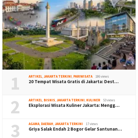
1
ARTIKEL
,
JAKARTA TERKINI
,
PARIWISATA
186 views
20 Tempat Wisata Gratis di Jakarta: Dest…
2
ARTIKEL
,
BISNIS
,
JAKARTA TERKINI
,
KULINER
53 views
Eksplorasi Wisata Kuliner Jakarta: Mengg…
3
AGAMA
,
DAERAH
,
JAKARTA TERKINI
17 views
Griya Salak Endah 2 Bogor Gelar Santunan…