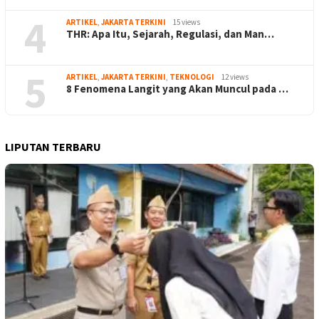
4
ARTIKEL
,
JAKARTA TERKINI
15 views
THR: Apa Itu, Sejarah, Regulasi, dan Man…
5
ARTIKEL
,
JAKARTA TERKINI
,
TEKNOLOGI
12 views
8 Fenomena Langit yang Akan Muncul pada …
LIPUTAN TERBARU