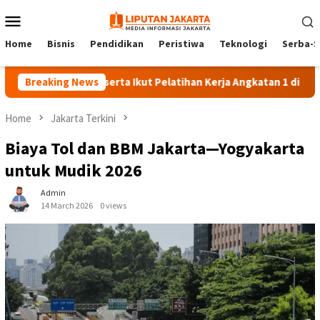
Skip
Mobile
to
Menu
content
Home
Bisnis
Pendidikan
Peristiwa
Teknologi
Serba-S
Breaking News
140 Peserta Ikut Pelatihan Kerja Angkatan 1 di PPKD Jaksel
Home
Jakarta Terkini
Biaya Tol dan BBM Jakarta—Yogyakarta
untuk Mudik 2026
Admin
14 March 2026
0 views