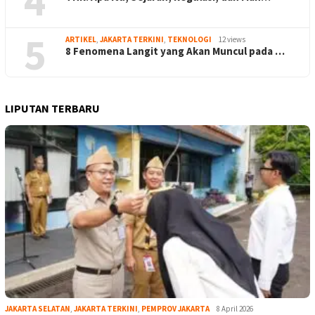
4
5
ARTIKEL
,
JAKARTA TERKINI
,
TEKNOLOGI
12 views
8 Fenomena Langit yang Akan Muncul pada …
LIPUTAN TERBARU
JAKARTA SELATAN
,
JAKARTA TERKINI
,
PEMPROV JAKARTA
8 April 2026