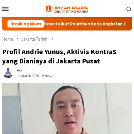
Skip
Mobile
to
Menu
content
Breaking News
140 Peserta Ikut Pelatihan Kerja Angkatan 1 di PPKD Ja
Home
Jakarta Terkini
Profil Andrie Yunus, Aktivis KontraS
yang Dianiaya di Jakarta Pusat
Admin
14 March 2026
0 views