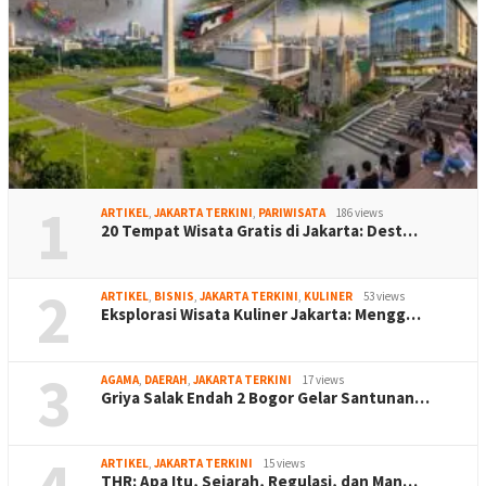
1
ARTIKEL
,
JAKARTA TERKINI
,
PARIWISATA
186 views
20 Tempat Wisata Gratis di Jakarta: Dest…
2
ARTIKEL
,
BISNIS
,
JAKARTA TERKINI
,
KULINER
53 views
Eksplorasi Wisata Kuliner Jakarta: Mengg…
3
AGAMA
,
DAERAH
,
JAKARTA TERKINI
17 views
Griya Salak Endah 2 Bogor Gelar Santunan…
ARTIKEL
,
JAKARTA TERKINI
15 views
THR: Apa Itu, Sejarah, Regulasi, dan Man…