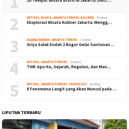
1
20 Tempat Wisata Gratis di Jakarta: Dest…
2
ARTIKEL
,
BISNIS
,
JAKARTA TERKINI
,
KULINER
53 views
Eksplorasi Wisata Kuliner Jakarta: Mengg…
3
AGAMA
,
DAERAH
,
JAKARTA TERKINI
17 views
Griya Salak Endah 2 Bogor Gelar Santunan…
4
ARTIKEL
,
JAKARTA TERKINI
15 views
THR: Apa Itu, Sejarah, Regulasi, dan Man…
5
ARTIKEL
,
JAKARTA TERKINI
,
TEKNOLOGI
12 views
8 Fenomena Langit yang Akan Muncul pada …
LIPUTAN TERBARU