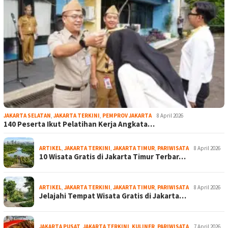
JAKARTA SELATAN
,
JAKARTA TERKINI
,
PEMPROV JAKARTA
8 April 2026
140 Peserta Ikut Pelatihan Kerja Angkata…
ARTIKEL
,
JAKARTA TERKINI
,
JAKARTA TIMUR
,
PARIWISATA
8 April 2026
10 Wisata Gratis di Jakarta Timur Terbar…
ARTIKEL
,
JAKARTA TERKINI
,
JAKARTA TIMUR
,
PARIWISATA
8 April 2026
Jelajahi Tempat Wisata Gratis di Jakarta…
JAKARTA PUSAT
,
JAKARTA TERKINI
,
KULINER
,
PARIWISATA
7 April 2026