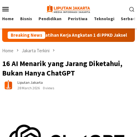
Skip
Mobile
to
Menu
content
Home
Bisnis
Pendidikan
Peristiwa
Teknologi
Serba-S
kut Pelatihan Kerja Angkatan 1 di PPKD Jaksel
Breaking News
10 Wisata G
Home
Jakarta Terkini
16 AI Menarik yang Jarang Diketahui,
Bukan Hanya ChatGPT
Liputan Jakarta
28 March 2026
0 views