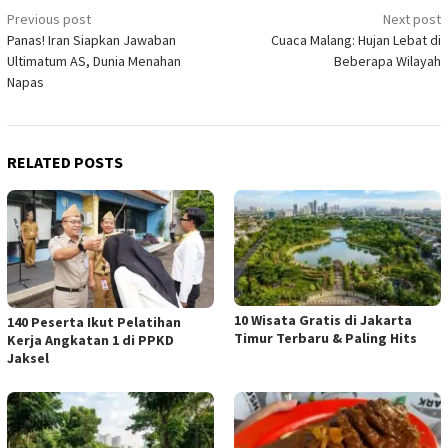
Post
Previous post
Next post
Panas! Iran Siapkan Jawaban
Cuaca Malang: Hujan Lebat di
navigation
Ultimatum AS, Dunia Menahan
Beberapa Wilayah
Napas
RELATED POSTS
10 Wisata Gratis di Jakarta
140 Peserta Ikut Pelatihan
Timur Terbaru & Paling Hits
Kerja Angkatan 1 di PPKD
Jaksel