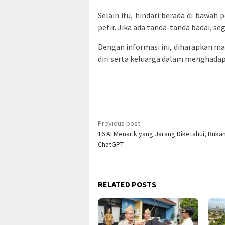
Selain itu, hindari berada di bawah 
petir. Jika ada tanda-tanda badai, s
Dengan informasi ini, diharapkan m
diri serta keluarga dalam menghadapi
Post
Previous post
16 AI Menarik yang Jarang Diketahui, Buka
navigation
ChatGPT
RELATED POSTS