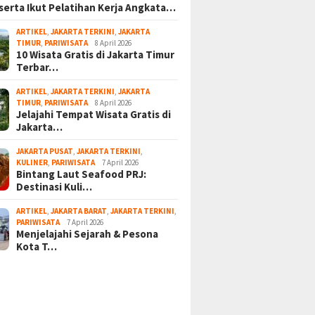
serta Ikut Pelatihan Kerja Angkata…
ARTIKEL
,
JAKARTA TERKINI
,
JAKARTA
TIMUR
,
PARIWISATA
8 April 2026
10 Wisata Gratis di Jakarta Timur
Terbar…
ARTIKEL
,
JAKARTA TERKINI
,
JAKARTA
TIMUR
,
PARIWISATA
8 April 2026
Jelajahi Tempat Wisata Gratis di
Jakarta…
JAKARTA PUSAT
,
JAKARTA TERKINI
,
KULINER
,
PARIWISATA
7 April 2026
Bintang Laut Seafood PRJ:
Destinasi Kuli…
ARTIKEL
,
JAKARTA BARAT
,
JAKARTA TERKINI
,
PARIWISATA
7 April 2026
Menjelajahi Sejarah & Pesona
Kota T…