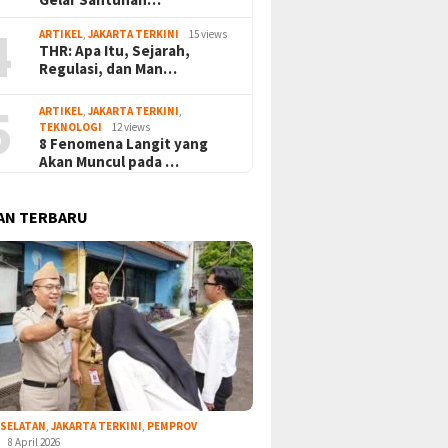
4
ARTIKEL
,
JAKARTA TERKINI
15 views
THR: Apa Itu, Sejarah,
Regulasi, dan Man…
5
ARTIKEL
,
JAKARTA TERKINI
,
TEKNOLOGI
12 views
8 Fenomena Langit yang
Akan Muncul pada …
AN TERBARU
 SELATAN
,
JAKARTA TERKINI
,
PEMPROV
8 April 2026