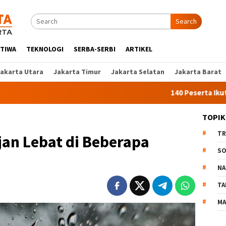
Search
STIWA
TEKNOLOGI
SERBA-SERBI
ARTIKEL
Jakarta Utara
Jakarta Timur
Jakarta Selatan
Jakarta Barat
140 Peserta Ikut Pelatihan
TOPIK
TR
an Lebat di Beberapa
SO
NA
TA
MA