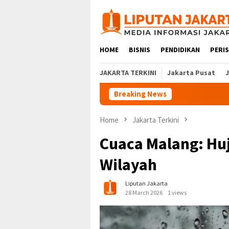
Skip
to
content
HOME
BISNIS
PENDIDIKAN
PERI
JAKARTA TERKINI
Jakarta Pusat
Breaking News
Home
Jakarta Terkini
Cuaca Malang: Huj
Wilayah
Liputan Jakarta
28 March 2026
1 views