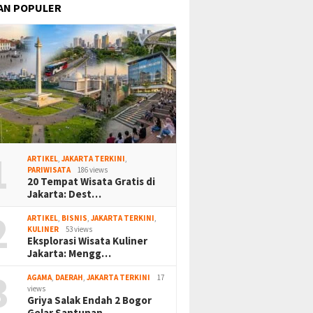
AN POPULER
1
ARTIKEL
,
JAKARTA TERKINI
,
PARIWISATA
186 views
20 Tempat Wisata Gratis di
Jakarta: Dest…
2
ARTIKEL
,
BISNIS
,
JAKARTA TERKINI
,
KULINER
53 views
Eksplorasi Wisata Kuliner
Jakarta: Mengg…
3
AGAMA
,
DAERAH
,
JAKARTA TERKINI
17
views
Griya Salak Endah 2 Bogor
Gelar Santunan…