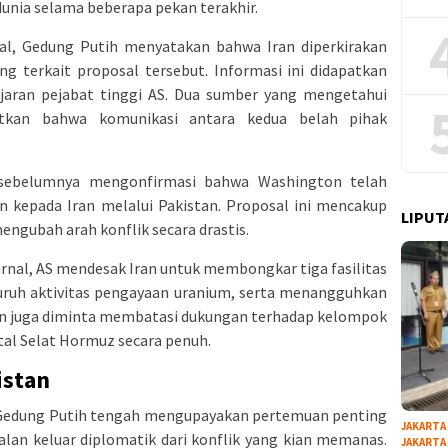
unia selama beberapa pekan terakhir.
al, Gedung Putih menyatakan bahwa Iran diperkirakan
 terkait proposal tersebut. Informasi ini didapatkan
jaran pejabat tinggi AS. Dua sumber yang mengetahui
tkan bahwa komunikasi antara kedua belah pihak
, sebelumnya mengonfirmasi bahwa Washington telah
n kepada Iran melalui Pakistan. Proposal ini mencakup
LIPUT
engubah arah konflik secara drastis.
rnal, AS mendesak Iran untuk membongkar tiga fasilitas
uruh aktivitas pengayaan uranium, serta menangguhkan
 Iran juga diminta membatasi dukungan terhadap kelompok
tal Selat Hormuz secara penuh.
istan
a Gedung Putih tengah mengupayakan pertemuan penting
JAKARTA
 jalan keluar diplomatik dari konflik yang kian memanas.
JAKARTA