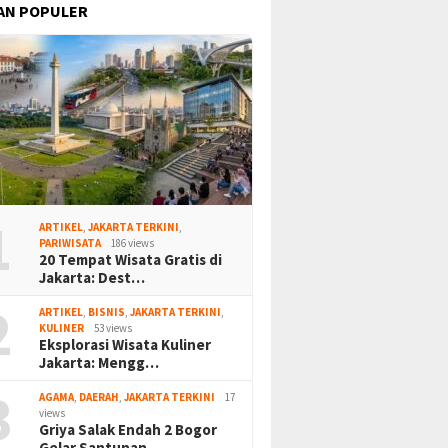
AN POPULER
1
ARTIKEL
,
JAKARTA TERKINI
,
PARIWISATA
186 views
20 Tempat Wisata Gratis di
Jakarta: Dest…
2
ARTIKEL
,
BISNIS
,
JAKARTA TERKINI
,
KULINER
53 views
Eksplorasi Wisata Kuliner
Jakarta: Mengg…
3
AGAMA
,
DAERAH
,
JAKARTA TERKINI
17
views
Griya Salak Endah 2 Bogor
Gelar Santunan…