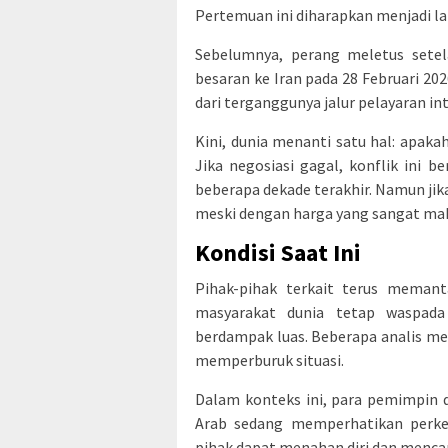
Pertemuan ini diharapkan menjadi la
Sebelumnya, perang meletus setel
besaran ke Iran pada 28 Februari 20
dari terganggunya jalur pelayaran i
Kini, dunia menanti satu hal: apak
Jika negosiasi gagal, konflik ini b
beberapa dekade terakhir. Namun jik
meski dengan harga yang sangat mah
Kondisi Saat Ini
Pihak-pihak terkait terus memant
masyarakat dunia tetap waspada
berdampak luas. Beberapa analis men
memperburuk situasi.
Dalam konteks ini, para pemimpin d
Arab sedang memperhatikan perke
pihak dapat menahan diri dan mencar