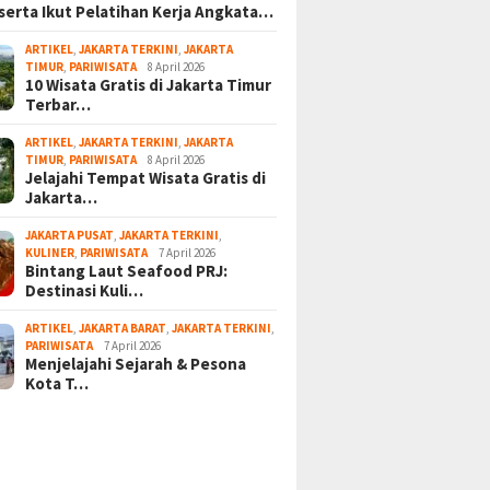
serta Ikut Pelatihan Kerja Angkata…
ARTIKEL
,
JAKARTA TERKINI
,
JAKARTA
TIMUR
,
PARIWISATA
8 April 2026
10 Wisata Gratis di Jakarta Timur
Terbar…
ARTIKEL
,
JAKARTA TERKINI
,
JAKARTA
TIMUR
,
PARIWISATA
8 April 2026
Jelajahi Tempat Wisata Gratis di
Jakarta…
JAKARTA PUSAT
,
JAKARTA TERKINI
,
KULINER
,
PARIWISATA
7 April 2026
Bintang Laut Seafood PRJ:
Destinasi Kuli…
ARTIKEL
,
JAKARTA BARAT
,
JAKARTA TERKINI
,
PARIWISATA
7 April 2026
Menjelajahi Sejarah & Pesona
Kota T…