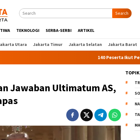
Search
STIWA
TEKNOLOGI
SERBA-SERBI
ARTIKEL
Jakarta Utara
Jakarta Timur
Jakarta Selatan
Jakarta Barat
140 Peserta Ikut Pelatihan Ker
TOPIK
TR
kan Jawaban Ultimatum AS,
SO
apas
NA
TA
MA