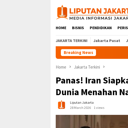
Skip
to
content
HOME
BISNIS
PENDIDIKAN
PERI
JAKARTA TERKINI
Jakarta Pusat
Breaking News
Home
Jakarta Terkini
Panas! Iran Siap
Dunia Menahan N
Liputan Jakarta
28 March 2026
1 views