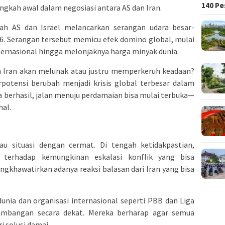
140 Pe
ngkah awal dalam negosiasi antara AS dan Iran.
ah AS dan Israel melancarkan serangan udara besar-
26. Serangan tersebut memicu efek domino global, mulai
nternasional hingga melonjaknya harga minyak dunia.
ah Iran akan melunak atau justru memperkeruh keadaan?
erpotensi berubah menjadi krisis global terbesar dalam
a berhasil, jalan menuju perdamaian bisa mulai terbuka—
al.
au situasi dengan cermat. Di tengah ketidakpastian,
 terhadap kemungkinan eskalasi konflik yang bisa
gkhawatirkan adanya reaksi balasan dari Iran yang bisa
unia dan organisasi internasional seperti PBB dan Liga
mbangan secara dekat. Mereka berharap agar semua
i solusi damai.