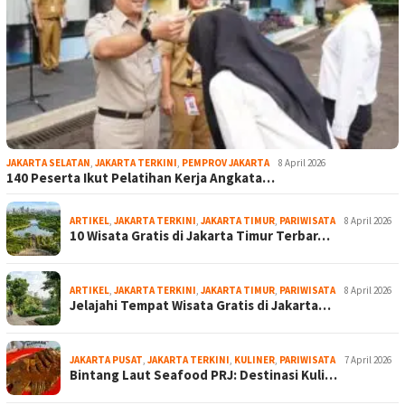
JAKARTA SELATAN
,
JAKARTA TERKINI
,
PEMPROV JAKARTA
8 April 2026
140 Peserta Ikut Pelatihan Kerja Angkata…
ARTIKEL
,
JAKARTA TERKINI
,
JAKARTA TIMUR
,
PARIWISATA
8 April 2026
10 Wisata Gratis di Jakarta Timur Terbar…
ARTIKEL
,
JAKARTA TERKINI
,
JAKARTA TIMUR
,
PARIWISATA
8 April 2026
Jelajahi Tempat Wisata Gratis di Jakarta…
JAKARTA PUSAT
,
JAKARTA TERKINI
,
KULINER
,
PARIWISATA
7 April 2026
Bintang Laut Seafood PRJ: Destinasi Kuli…