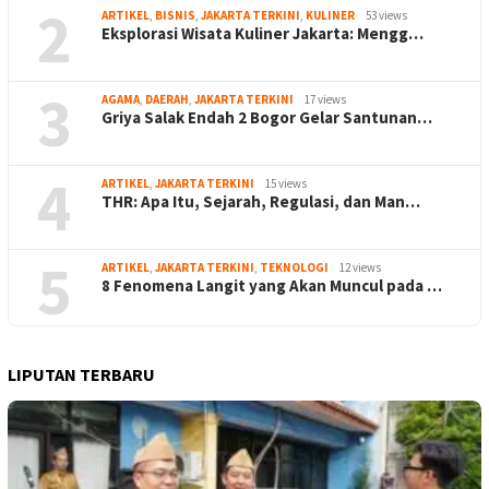
2
ARTIKEL
,
BISNIS
,
JAKARTA TERKINI
,
KULINER
53 views
Eksplorasi Wisata Kuliner Jakarta: Mengg…
3
AGAMA
,
DAERAH
,
JAKARTA TERKINI
17 views
Griya Salak Endah 2 Bogor Gelar Santunan…
4
ARTIKEL
,
JAKARTA TERKINI
15 views
THR: Apa Itu, Sejarah, Regulasi, dan Man…
5
ARTIKEL
,
JAKARTA TERKINI
,
TEKNOLOGI
12 views
8 Fenomena Langit yang Akan Muncul pada …
LIPUTAN TERBARU