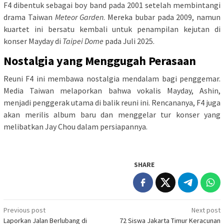
F4 dibentuk sebagai boy band pada 2001 setelah membintangi
drama Taiwan
Meteor Garden
. Mereka bubar pada 2009, namun
kuartet ini bersatu kembali untuk penampilan kejutan di
konser Mayday di
Taipei Dome
pada Juli 2025.
Nostalgia yang Menggugah Perasaan
Reuni F4 ini membawa nostalgia mendalam bagi penggemar.
Media Taiwan melaporkan bahwa vokalis Mayday, Ashin,
menjadi penggerak utama di balik reuni ini. Rencananya, F4 juga
akan merilis album baru dan menggelar tur konser yang
melibatkan Jay Chou dalam persiapannya.
SHARE
Post
Previous post
Next post
Laporkan Jalan Berlubang di
72 Siswa Jakarta Timur Keracunan