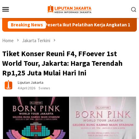
Skip
Mobile
to
Menu
content
Breaking News
140 Peserta Ikut Pelatihan Kerja Angkatan 1 di PPKD Ja
Home
Jakarta Terkini
Tiket Konser Reuni F4, FFoever 1st
World Tour, Jakarta: Harga Terendah
Rp1,25 Juta Mulai Hari Ini
Liputan Jakarta
4 April 2026
5 views