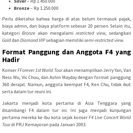
Silver
– Rp 1.450.000
Bronze
– Rp 1.250.000
Perlu diketahui bahwa harga di atas belum termasuk pajak,
biaya admin, dan biaya platform sebesar 20 persen. Selain itu,
kategori
Bronze
akan mengalami
restricted view
, sedangkan
Gold
dan
Diamond VIP
sebagian memiliki
semi-restricted view
.
Format Panggung dan Anggota F4 yang
Hadir
Konser
FForever 1st World Tour
akan menampilkan Jerry Yan, Van
Ness Wu, Vic Chou, dan Ashin Mayday dengan format panggung
360 derajat. Namun, anggota keempat F4, Ken Chu, tidak ikut
serta dalam tur reuni ini.
Jakarta menjadi kota pertama di Asia Tenggara yang
disambangi F4 dalam tur ini. Ini juga menjadi kunjungan
pertama mereka ke ibu kota sejak konser
F4 Live Concert World
Tour
di PRJ Kemayoran pada Januari 2003.