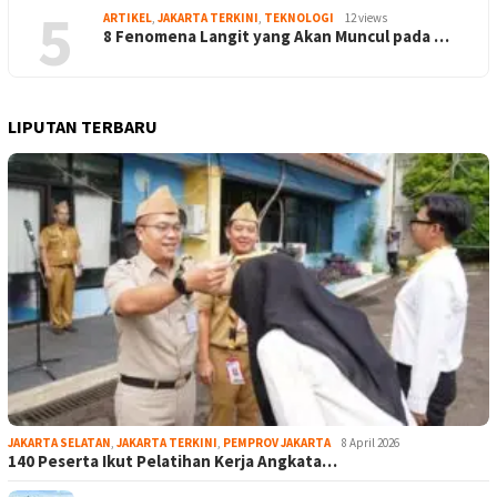
5
ARTIKEL
,
JAKARTA TERKINI
,
TEKNOLOGI
12 views
8 Fenomena Langit yang Akan Muncul pada …
LIPUTAN TERBARU
JAKARTA SELATAN
,
JAKARTA TERKINI
,
PEMPROV JAKARTA
8 April 2026
140 Peserta Ikut Pelatihan Kerja Angkata…