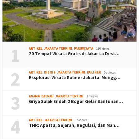
1
ARTIKEL
,
JAKARTA TERKINI
,
PARIWISATA
186 views
20 Tempat Wisata Gratis di Jakarta: Dest…
2
ARTIKEL
,
BISNIS
,
JAKARTA TERKINI
,
KULINER
53 views
Eksplorasi Wisata Kuliner Jakarta: Mengg…
3
AGAMA
,
DAERAH
,
JAKARTA TERKINI
17 views
Griya Salak Endah 2 Bogor Gelar Santunan…
4
ARTIKEL
,
JAKARTA TERKINI
15 views
THR: Apa Itu, Sejarah, Regulasi, dan Man…