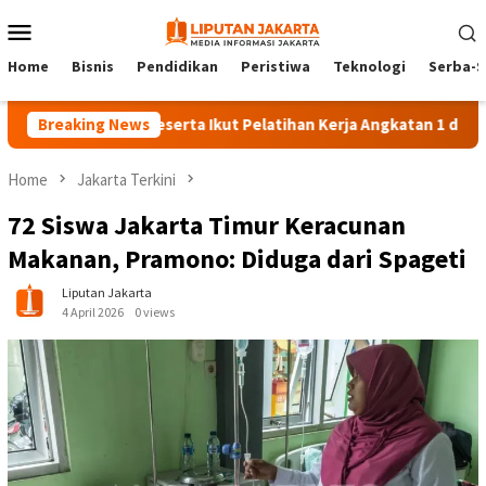
Skip
Mobile
to
Menu
content
Home
Bisnis
Pendidikan
Peristiwa
Teknologi
Serba-S
Breaking News
140 Peserta Ikut Pelatihan Kerja Angkatan 1 di PPKD Jaks
Home
Jakarta Terkini
72 Siswa Jakarta Timur Keracunan
Makanan, Pramono: Diduga dari Spageti
Liputan Jakarta
4 April 2026
0 views