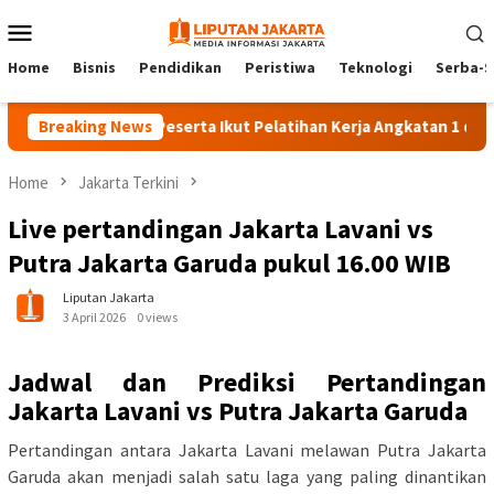
Skip
Mobile
to
Menu
content
Home
Bisnis
Pendidikan
Peristiwa
Teknologi
Serba-S
Breaking News
140 Peserta Ikut Pelatihan Kerja Angkatan 1 di PPKD J
Home
Jakarta Terkini
Live pertandingan Jakarta Lavani vs
Putra Jakarta Garuda pukul 16.00 WIB
Liputan Jakarta
3 April 2026
0 views
Jadwal dan Prediksi Pertandingan
Jakarta Lavani vs Putra Jakarta Garuda
Pertandingan antara Jakarta Lavani melawan Putra Jakarta
Garuda akan menjadi salah satu laga yang paling dinantikan