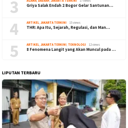
3
AGAMA
,
DAERAH
,
JAKARTA TERKINI
17 views
Griya Salak Endah 2 Bogor Gelar Santunan…
4
ARTIKEL
,
JAKARTA TERKINI
15 views
THR: Apa Itu, Sejarah, Regulasi, dan Man…
5
ARTIKEL
,
JAKARTA TERKINI
,
TEKNOLOGI
12 views
8 Fenomena Langit yang Akan Muncul pada …
LIPUTAN TERBARU