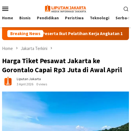
Skip
Mobile
to
Menu
content
Home
Bisnis
Pendidikan
Peristiwa
Teknologi
Serba-S
Breaking News
140 Peserta Ikut Pelatihan Kerja Angkatan 1 di PPKD Ja
Home
Jakarta Terkini
Harga Tiket Pesawat Jakarta ke
Gorontalo Capai Rp3 Juta di Awal April
Liputan Jakarta
3 April 2026
0 views