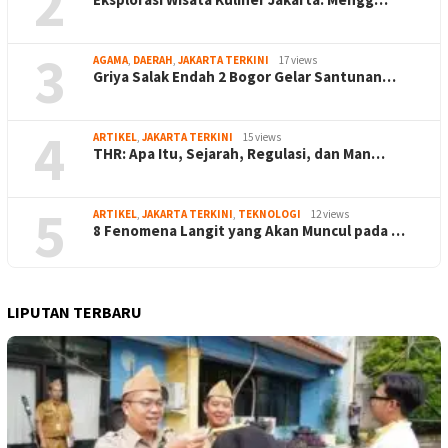
2
3
AGAMA
,
DAERAH
,
JAKARTA TERKINI
17 views
Griya Salak Endah 2 Bogor Gelar Santunan…
4
ARTIKEL
,
JAKARTA TERKINI
15 views
THR: Apa Itu, Sejarah, Regulasi, dan Man…
5
ARTIKEL
,
JAKARTA TERKINI
,
TEKNOLOGI
12 views
8 Fenomena Langit yang Akan Muncul pada …
LIPUTAN TERBARU