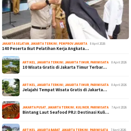
JAKARTA SELATAN
,
JAKARTA TERKINI
,
PEMPROV JAKARTA
8 April 2026
140 Peserta Ikut Pelatihan Kerja Angkata…
ARTIKEL
,
JAKARTA TERKINI
,
JAKARTA TIMUR
,
PARIWISATA
8 April 2026
10 Wisata Gratis di Jakarta Timur Terbar…
ARTIKEL
,
JAKARTA TERKINI
,
JAKARTA TIMUR
,
PARIWISATA
8 April 2026
Jelajahi Tempat Wisata Gratis di Jakarta…
JAKARTA PUSAT
,
JAKARTA TERKINI
,
KULINER
,
PARIWISATA
7 April 2026
Bintang Laut Seafood PRJ: Destinasi Kuli…
ARTIKEL
,
JAKARTA BARAT
,
JAKARTA TERKINI
,
PARIWISATA
7 April 2026