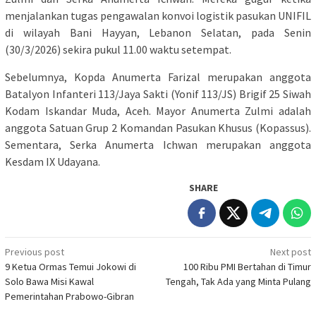
menjalankan tugas pengawalan konvoi logistik pasukan UNIFIL
di wilayah Bani Hayyan, Lebanon Selatan, pada Senin
(30/3/2026) sekira pukul 11.00 waktu setempat.
Sebelumnya, Kopda Anumerta Farizal merupakan anggota
Batalyon Infanteri 113/Jaya Sakti (Yonif 113/JS) Brigif 25 Siwah
Kodam Iskandar Muda, Aceh. Mayor Anumerta Zulmi adalah
anggota Satuan Grup 2 Komandan Pasukan Khusus (Kopassus).
Sementara, Serka Anumerta Ichwan merupakan anggota
Kesdam IX Udayana.
SHARE
Post
Previous post
Next post
9 Ketua Ormas Temui Jokowi di
100 Ribu PMI Bertahan di Timur
navigation
Solo Bawa Misi Kawal
Tengah, Tak Ada yang Minta Pulang
Pemerintahan Prabowo-Gibran