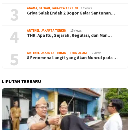
3
AGAMA
,
DAERAH
,
JAKARTA TERKINI
17 views
Griya Salak Endah 2 Bogor Gelar Santunan…
4
ARTIKEL
,
JAKARTA TERKINI
15 views
THR: Apa Itu, Sejarah, Regulasi, dan Man…
5
ARTIKEL
,
JAKARTA TERKINI
,
TEKNOLOGI
12 views
8 Fenomena Langit yang Akan Muncul pada …
LIPUTAN TERBARU