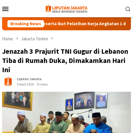
Skip
Mobile
to
Menu
content
Breaking News
140 Peserta Ikut Pelatihan Kerja Angkatan 1 di PPKD Jaksel
Home
Jakarta Terkini
Jenazah 3 Prajurit TNI Gugur di Lebanon
Tiba di Rumah Duka, Dimakamkan Hari
Ini
Liputan Jakarta
5 April 2026
0 views