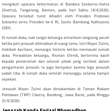
mengikuti upacara kehormatan di Bandara Soekarno-Hatta
(Soetta), Tangerang, Banten, pada hari Sabtu (4/4/2026).
Upacara tersebut turut dihadiri oleh Presiden Prabowo
Subianto serta Presiden ke-6 RI, Susilo Bambang Yudhoyono
(SBY).
Di rumah duka, isak tangis keluarga almarhum langsung pecah
ketika peti jenazah diletakkan di ruang tamu. Istri Mayor Zulmi,
Habibah Apriliani, menangis histeris ketika memasuki rumah
duka. Perwakilan keluarga, Risman Efendi, berterima kasih
kepada pemerintah dan seluruh pihak yang terlibat dalam
pengantaran jenazah. Ia juga bersyukur karena lega jenazah
sudah tiba di rumah duka setelah menunggu selama hampir
sepekan.
Jenazah Mayor Zulmi akan dimakamkan di Taman Makam
Pahlawan (TMP) Cikutra, Bandung, Jawa Barat, pada Minggu
(5/4/2026).
Jenazah Kopda Farizal Rhomadhon