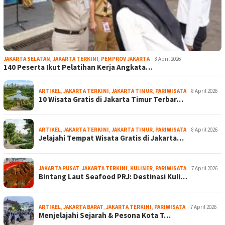
JAKARTA SELATAN
,
JAKARTA TERKINI
,
PEMPROV JAKARTA
8 April 2026
140 Peserta Ikut Pelatihan Kerja Angkata…
ARTIKEL
,
JAKARTA TERKINI
,
JAKARTA TIMUR
,
PARIWISATA
8 April 2026
10 Wisata Gratis di Jakarta Timur Terbar…
ARTIKEL
,
JAKARTA TERKINI
,
JAKARTA TIMUR
,
PARIWISATA
8 April 2026
Jelajahi Tempat Wisata Gratis di Jakarta…
JAKARTA PUSAT
,
JAKARTA TERKINI
,
KULINER
,
PARIWISATA
7 April 2026
Bintang Laut Seafood PRJ: Destinasi Kuli…
ARTIKEL
,
JAKARTA BARAT
,
JAKARTA TERKINI
,
PARIWISATA
7 April 2026
Menjelajahi Sejarah & Pesona Kota T…