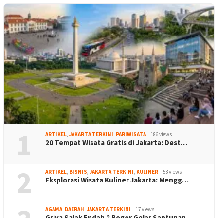
1
ARTIKEL
,
JAKARTA TERKINI
,
PARIWISATA
186 views
20 Tempat Wisata Gratis di Jakarta: Dest…
2
ARTIKEL
,
BISNIS
,
JAKARTA TERKINI
,
KULINER
53 views
Eksplorasi Wisata Kuliner Jakarta: Mengg…
AGAMA
,
DAERAH
,
JAKARTA TERKINI
17 views
Griya Salak Endah 2 Bogor Gelar Santunan…