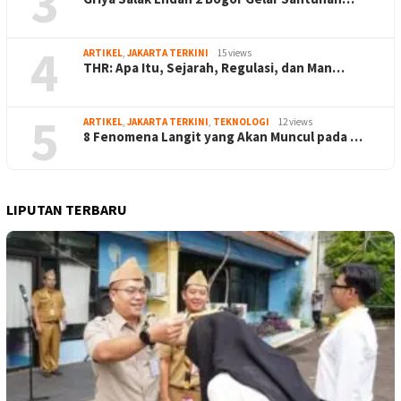
3
4
ARTIKEL
,
JAKARTA TERKINI
15 views
THR: Apa Itu, Sejarah, Regulasi, dan Man…
5
ARTIKEL
,
JAKARTA TERKINI
,
TEKNOLOGI
12 views
8 Fenomena Langit yang Akan Muncul pada …
LIPUTAN TERBARU