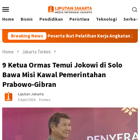
Skip
Mobile
to
Menu
content
Home
Bisnis
Pendidikan
Peristiwa
Teknologi
Serba-S
Breaking News
140 Peserta Ikut Pelatihan Kerja Angkatan 1 di PPKD J
Home
Jakarta Terkini
9 Ketua Ormas Temui Jokowi di Solo
Bawa Misi Kawal Pemerintahan
Prabowo-Gibran
Liputan Jakarta
5 April 2026
0 views