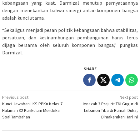
kebangsaan yang kuat. Darmizal menutup pernyataannya
dengan menekankan bahwa sinergi antar-komponen bangsa
adalah kunci utama.
“Sekaligus menjadi pesan politik kebangsaan bahwa stabilitas,
persatuan, dan kesinambungan pembangunan harus terus
dijaga bersama oleh seluruh komponen bangsa,” pungkas
Darmizal.
SHARE
Post
Previous post
Next post
Kunci Jawaban LKS PPKn Kelas 7
Jenazah 3 Prajurit TNI Gugur di
navigation
Halaman 32 Kurikulum Merdeka:
Lebanon Tiba di Rumah Duka,
Soal Tambahan
Dimakamkan Hari Ini