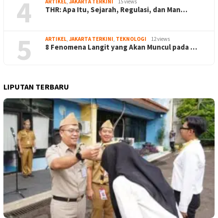
4
ARTIKEL
,
JAKARTA TERKINI
15 views
THR: Apa Itu, Sejarah, Regulasi, dan Man…
5
ARTIKEL
,
JAKARTA TERKINI
,
TEKNOLOGI
12 views
8 Fenomena Langit yang Akan Muncul pada …
LIPUTAN TERBARU