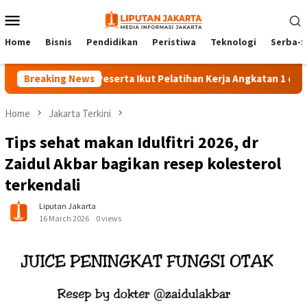
Skip
Mobile
to
Menu
content
Home
Bisnis
Pendidikan
Peristiwa
Teknologi
Serba-S
Breaking News
140 Peserta Ikut Pelatihan Kerja Angkatan 1 di PPKD Jak
Home
Jakarta Terkini
Tips sehat makan Idulfitri 2026, dr
Zaidul Akbar bagikan resep kolesterol
terkendali
Liputan Jakarta
16 March 2026
0 views