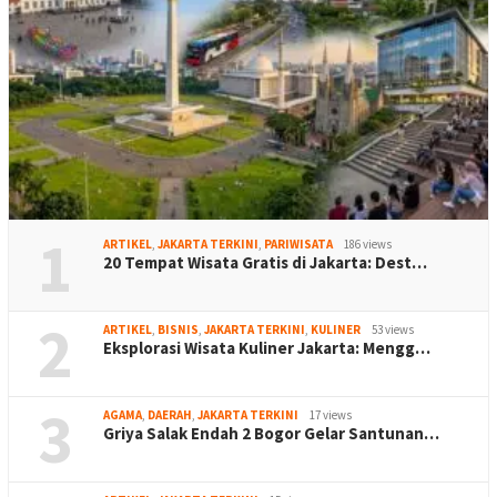
1
ARTIKEL
,
JAKARTA TERKINI
,
PARIWISATA
186 views
20 Tempat Wisata Gratis di Jakarta: Dest…
2
ARTIKEL
,
BISNIS
,
JAKARTA TERKINI
,
KULINER
53 views
Eksplorasi Wisata Kuliner Jakarta: Mengg…
3
AGAMA
,
DAERAH
,
JAKARTA TERKINI
17 views
Griya Salak Endah 2 Bogor Gelar Santunan…