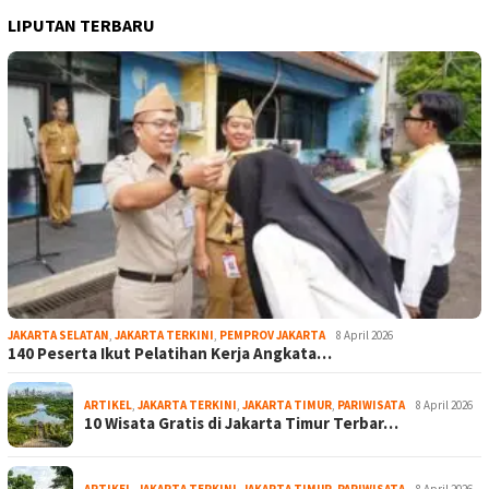
LIPUTAN TERBARU
JAKARTA SELATAN
,
JAKARTA TERKINI
,
PEMPROV JAKARTA
8 April 2026
140 Peserta Ikut Pelatihan Kerja Angkata…
ARTIKEL
,
JAKARTA TERKINI
,
JAKARTA TIMUR
,
PARIWISATA
8 April 2026
10 Wisata Gratis di Jakarta Timur Terbar…