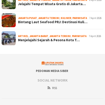
ARTIKEL
,
JAKARTA TERKINI
,
JAKARTA TIMUR
,
PARIWISATA
8 April 2026
Jelajahi Tempat Wisata Gratis di Jakarta…
JAKARTA PUSAT
,
JAKARTA TERKINI
,
KULINER
,
PARIWISATA
7 April 2026
Bintang Laut Seafood PRJ: Destinasi Kuli…
ARTIKEL
,
JAKARTA BARAT
,
JAKARTA TERKINI
,
PARIWISATA
7 April 2026
Menjelajahi Sejarah & Pesona Kota T…
PEDOMAN MEDIA SIBER
SOCIAL NETWORK
RSS