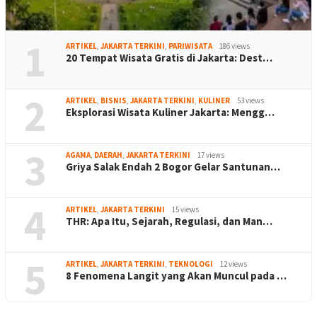
1
ARTIKEL
,
JAKARTA TERKINI
,
PARIWISATA
186 views
20 Tempat Wisata Gratis di Jakarta: Dest…
2
ARTIKEL
,
BISNIS
,
JAKARTA TERKINI
,
KULINER
53 views
Eksplorasi Wisata Kuliner Jakarta: Mengg…
3
AGAMA
,
DAERAH
,
JAKARTA TERKINI
17 views
Griya Salak Endah 2 Bogor Gelar Santunan…
4
ARTIKEL
,
JAKARTA TERKINI
15 views
THR: Apa Itu, Sejarah, Regulasi, dan Man…
5
ARTIKEL
,
JAKARTA TERKINI
,
TEKNOLOGI
12 views
8 Fenomena Langit yang Akan Muncul pada …