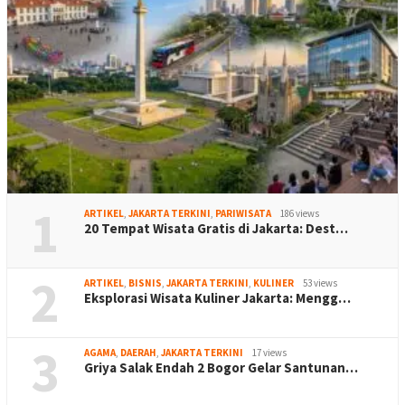
1
ARTIKEL
,
JAKARTA TERKINI
,
PARIWISATA
186 views
20 Tempat Wisata Gratis di Jakarta: Dest…
2
ARTIKEL
,
BISNIS
,
JAKARTA TERKINI
,
KULINER
53 views
Eksplorasi Wisata Kuliner Jakarta: Mengg…
3
AGAMA
,
DAERAH
,
JAKARTA TERKINI
17 views
Griya Salak Endah 2 Bogor Gelar Santunan…