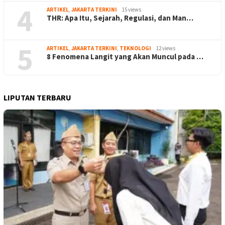
4
ARTIKEL
,
JAKARTA TERKINI
15 views
THR: Apa Itu, Sejarah, Regulasi, dan Man…
5
ARTIKEL
,
JAKARTA TERKINI
,
TEKNOLOGI
12 views
8 Fenomena Langit yang Akan Muncul pada …
LIPUTAN TERBARU