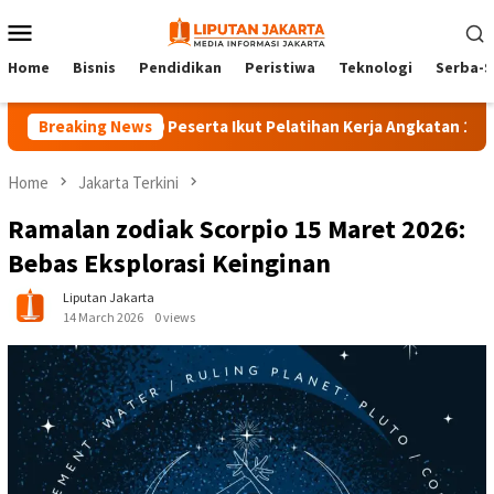
Skip
Mobile
to
Menu
content
Home
Bisnis
Pendidikan
Peristiwa
Teknologi
Serba-S
Breaking News
140 Peserta Ikut Pelatihan Kerja Angkatan 1 di PPKD Ja
Home
Jakarta Terkini
Ramalan zodiak Scorpio 15 Maret 2026:
Bebas Eksplorasi Keinginan
Liputan Jakarta
14 March 2026
0 views