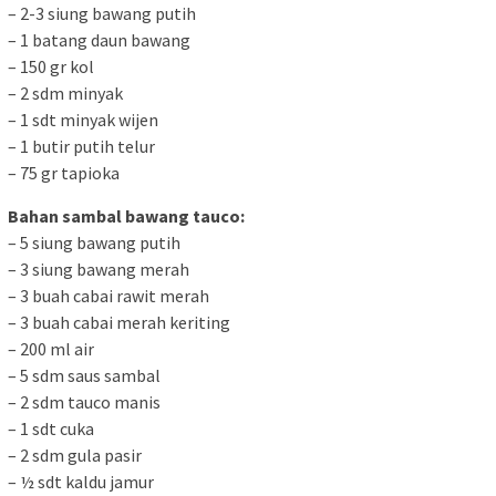
– 2-3 siung bawang putih
– 1 batang daun bawang
– 150 gr kol
– 2 sdm minyak
– 1 sdt minyak wijen
– 1 butir putih telur
– 75 gr tapioka
Bahan sambal bawang tauco:
– 5 siung bawang putih
– 3 siung bawang merah
– 3 buah cabai rawit merah
– 3 buah cabai merah keriting
– 200 ml air
– 5 sdm saus sambal
– 2 sdm tauco manis
– 1 sdt cuka
– 2 sdm gula pasir
– ½ sdt kaldu jamur