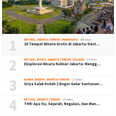
1
ARTIKEL
,
JAKARTA TERKINI
,
PARIWISATA
186 views
20 Tempat Wisata Gratis di Jakarta: Dest…
2
ARTIKEL
,
BISNIS
,
JAKARTA TERKINI
,
KULINER
53 views
Eksplorasi Wisata Kuliner Jakarta: Mengg…
3
AGAMA
,
DAERAH
,
JAKARTA TERKINI
17 views
Griya Salak Endah 2 Bogor Gelar Santunan…
4
ARTIKEL
,
JAKARTA TERKINI
15 views
THR: Apa Itu, Sejarah, Regulasi, dan Man…