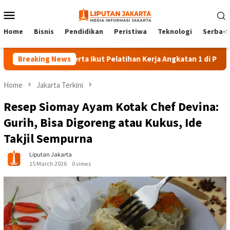
Skip
Mobile
to
Menu
content
Home
Bisnis
Pendidikan
Peristiwa
Teknologi
Serba-S
Breaking News
140 Peserta Ikut Pelatihan Kerja Angkatan 1 di PPKD Jaksel
Home
Jakarta Terkini
Resep Siomay Ayam Kotak Chef Devina:
Gurih, Bisa Digoreng atau Kukus, Ide
Takjil Sempurna
Liputan Jakarta
15 March 2026
0 views