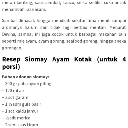
merah keriting, saus sambal, tauco, serta sedikit cuka untuk
menambah rasa asam.
Sambal dimasak hingga mendidih sekitar lima menit sampai
aromanya harum dan tidak lagi berbau mentah. Menurut
Devina, sambal ini juga cocok untuk berbagai makanan lain
seperti mie ayam, ayam goreng, seafood goreng, hingga aneka
gorengan.
Resep Siomay Ayam Kotak (untuk 4
porsi)
Bahan adonan siomay:
– 300 gr paha ayam giling
– 120 ml air
– 2 sdt garam
– 1 ½ sdm gula pasir
– 1 sdt kaldu jamur
– ½ sdt merica
– 2 sdm saus tiram