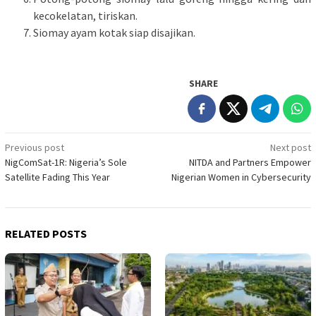
kecokelatan, tiriskan.
Siomay ayam kotak siap disajikan.
SHARE
Post
Previous post
Next post
NigComSat-1R: Nigeria’s Sole
NITDA and Partners Empower
navigation
Satellite Fading This Year
Nigerian Women in Cybersecurity
RELATED POSTS