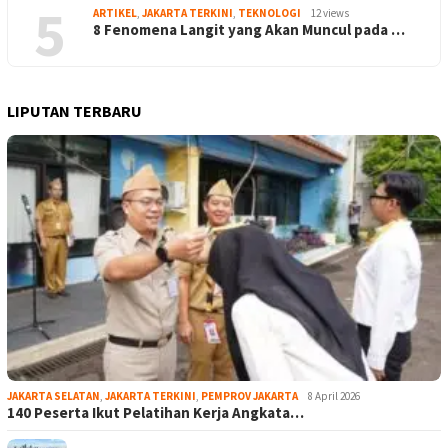
5
ARTIKEL
,
JAKARTA TERKINI
,
TEKNOLOGI
12 views
8 Fenomena Langit yang Akan Muncul pada …
LIPUTAN TERBARU
JAKARTA SELATAN
,
JAKARTA TERKINI
,
PEMPROV JAKARTA
8 April 2026
140 Peserta Ikut Pelatihan Kerja Angkata…